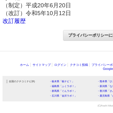
（制定）平成20年6月20日
（改訂）令和5年10月12日
改訂履歴
ホーム
サイトマップ
ログイン
クチコミ投稿
プライバシーポ
Goog
全国のクチコミナビ(R)
・栃木県「栃ナビ！」
・熊本県「ひ
・福島県「ふくラボ！」
・新潟県「な
・群馬県「ぐんラボ！」
・香川県「さ
・石川県「金沢ラボ！」
・鹿児島県「
(C)Asahi kika