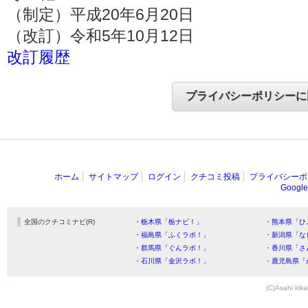
（制定）平成20年6月20日
（改訂）令和5年10月12日
改訂履歴
ホーム
サイトマップ
ログイン
クチコミ投稿
プライバシーポ
Goog
全国のクチコミナビ(R)
・栃木県「栃ナビ！」
・熊本県「ひ
・福島県「ふくラボ！」
・新潟県「な
・群馬県「ぐんラボ！」
・香川県「さ
・石川県「金沢ラボ！」
・鹿児島県「
(C)Asahi kika