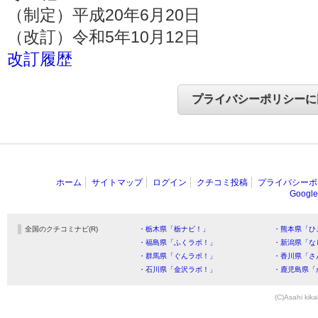
（制定）平成20年6月20日
（改訂）令和5年10月12日
改訂履歴
ホーム
サイトマップ
ログイン
クチコミ投稿
プライバシーポ
Goog
全国のクチコミナビ(R)
・栃木県「栃ナビ！」
・熊本県「ひ
・福島県「ふくラボ！」
・新潟県「な
・群馬県「ぐんラボ！」
・香川県「さ
・石川県「金沢ラボ！」
・鹿児島県「
(C)Asahi kika