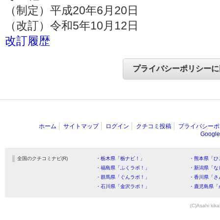
（制定）平成20年6月20日
（改訂）令和5年10月12日
改訂履歴
ホーム
サイトマップ
ログイン
クチコミ投稿
プライバシーポ
Goog
全国のクチコミナビ(R)
・栃木県「栃ナビ！」
・熊本県「ひ
・福島県「ふくラボ！」
・新潟県「な
・群馬県「ぐんラボ！」
・香川県「さ
・石川県「金沢ラボ！」
・鹿児島県「
(C)Asahi kika