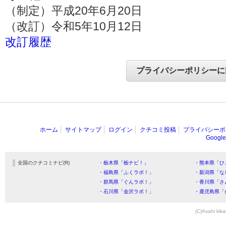
（制定）平成20年6月20日
（改訂）令和5年10月12日
改訂履歴
ホーム
サイトマップ
ログイン
クチコミ投稿
プライバシーポ
Goog
全国のクチコミナビ(R)
・栃木県「栃ナビ！」
・熊本県「ひ
・福島県「ふくラボ！」
・新潟県「な
・群馬県「ぐんラボ！」
・香川県「さ
・石川県「金沢ラボ！」
・鹿児島県「
(C)Asahi kika