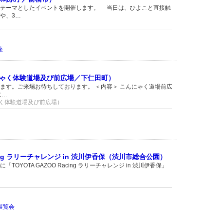
をテーマとしたイベントを開催します。 当日は、ひよこと直接触
や、3…
座
ゃく体験道場及び前広場／下仁田町）
ます。ご来場お待ちしております。 ＜内容＞ こんにゃく道場前広
に…
ゃく体験道場及び前広場）
acing ラリーチャレンジ in 渋川伊香保（渋川市総合公園）
OYOTA GAZOO Racing ラリーチャレンジ in 渋川伊香保」
展覧会