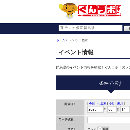
ホーム
イベント検索
イベント情報
群馬県のイベント情報を検索！ぐんラボ！のメ
条件で探す
[
今日
|
今週末
|
今月
|
来月
]
開催日：
年
月
ワード検索：
タグ：
グルメ
追加