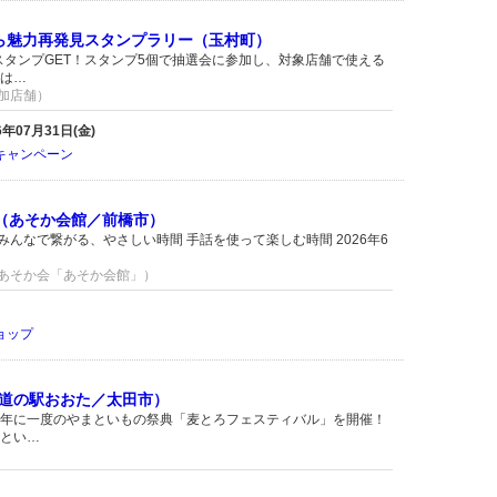
ら魅力再発見スタンプラリー（玉村町）
でスタンプGET！スタンプ5個で抽選会に参加し、対象店舗で使える
は…
参加店舗）
26年07月31日(金)
キャンペーン
シェ（あそか会館／前橋市）
』 みんなで繋がる、やさしい時間 手話を使って楽しむ時間 2026年6
橋あそか会「あそか会館」）
ョップ
道の駅おおた／太田市）
年に一度のやまといもの祭典「麦とろフェスティバル」を開催！
とい…