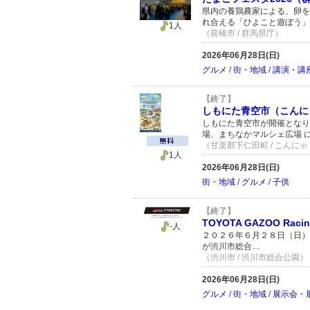
県内の養鶏農家による、卵
れ合える「ひよこと遊ぼう」
1人
（前橋市 / 群馬県庁）
2026年06月28日(日)
グルメ
/
街・地域
/
講演・講
【終了】
しもにた青空市（こんに
しもにた青空市が開催となり
場、まちなかマルシェ広場 
（甘楽郡下仁田町 / こんに
1人
2026年06月28日(日)
街・地域
/
グルメ
/
子供
【終了】
TOYOTA GAZOO R
-人
２０２６年６月２８日（日）に「T
が渋川市総合…
（渋川市 / 渋川市総合公園）
2026年06月28日(日)
グルメ
/
街・地域
/
展示会・