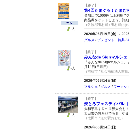
【終了】
第4回たまぐる！たまむ
参加店で1000円以上利用
商品券をゲットしよう。詳細
（佐波郡玉村町 / 玉村町内
-人
2026年06月19日(金) ～ 20
グルメ
/
プレゼント・特典
/
【終了】
みんなde Signマル
『みんなde Signマルシェ
月14日(日曜日)…
-人
（前橋市 / 社会福祉法人前
2026年06月14日(日)
マルシェ
/
グルメ
/
ワークシ
【終了】
麦とろフェスティバル（
大和芋早すりの世界大会も！
太田市の特産品である「やま
-人
（太田市 / 道の駅おおた）
2026年06月14日(日)