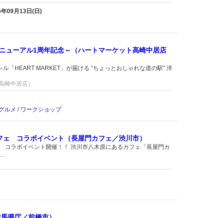
26年09月13日(日)
ニューアル1周年記念～（ハートマーケット高崎中居店
ル「HEART MARKET」が届ける “ちょっとおしゃれな道の駅” 洋
ト高崎中居店）
グルメ
/
ワークショップ
フェ コラボイベント（長屋門カフェ／渋川市）
ェ コラボイベント開催！！ 渋川市八木原にあるカフェ「長屋門カ
…
群馬県庁／前橋市）