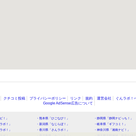
クチコミ投稿
プライバシーポリシー
リンク
規約
運営会社
ぐんラボ！
Google AdSense広告について
ビ！」
・熊本県「ひごなび！」
・静岡県「静岡ナビっち！」
ラボ！」
・新潟県「なじらぼ！」
・岐阜県「ギフコミ！」
ラボ！」
・香川県「さんラボ！」
・神奈川県「湘南ナビ！」
ラボ！」
・鹿児島県「かごぶら！」
・埼玉県北部地域「彩北なび