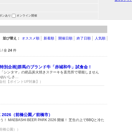
ポンあり
オンライン開催
並び替え：
オススメ順
新着順
開催日順
終了日順
人気順
/ 全
24
件
[特別企画]群馬のブランド牛「赤城和牛」試食会！
「シンタマ」の絶品炭火焼きステーキを直売所で堪能しません
のおいしさ…
式会社【ポイントUP対象】）
ARK 2026（前橋公園／前橋市）
MAEBASHI BEER PARK 2026 開催！ 芝生の上でBBQと冷た
（前橋公園））