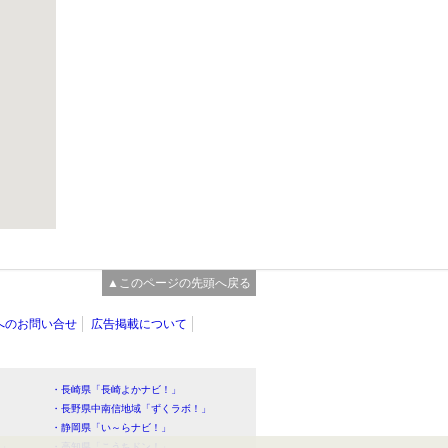
▲このページの先頭へ戻る
へのお問い合せ
広告掲載について
・長崎県「長崎よかナビ！」
・長野県中南信地域「ずくラボ！」
・静岡県「い～らナビ！」
！」
・高知県「こうちドン！」