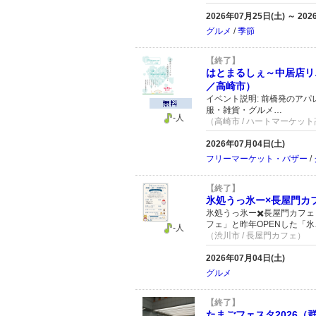
2026年07月25日(土) ～ 20
グルメ
/
季節
【終了】
はとまるしぇ～中居店リ
／高崎市）
イベント説明: 前橋発のアパレ
服・雑貨・グルメ…
-人
（高崎市 / ハートマーケッ
2026年07月04日(土)
フリーマーケット・バザー
/
【終了】
氷処うっ氷ー×長屋門カ
氷処うっ氷ー✖️長屋門カフ
フェ」と昨年OPENした「氷
-人
（渋川市 / 長屋門カフェ）
2026年07月04日(土)
グルメ
【終了】
たまごフェスタ2026（