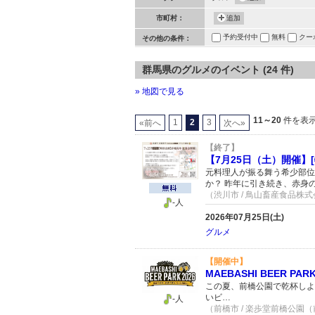
市町村：
追加
予約受付中
無料
クー
その他の条件：
群馬県のグルメのイベント (24 件)
» 地図で見る
11～20
件を表示 
1
2
3
«前へ
次へ»
【終了】
【7月25日（土）開催】
元料理人が振る舞う希少部位
か？ 昨年に引き続き、赤身
（渋川市 / 鳥山畜産食品株
-人
2026年07月25日(土)
グルメ
【開催中】
MAEBASHI BEER P
この夏、前橋公園で乾杯しよう！ 
いビ…
-人
（前橋市 / 楽歩堂前橋公園