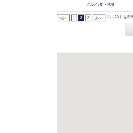
グルメ
/
街・地域
11～20
件を表示 
1
2
3
«前へ
次へ»