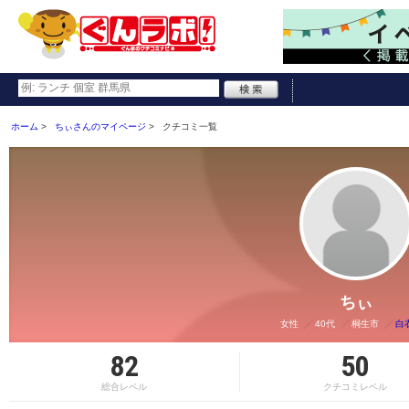
ホーム
ちぃさんのマイページ
クチコミ一覧
ちぃ
女性
40代
桐生市
白
82
50
総合レベル
クチコミレベル