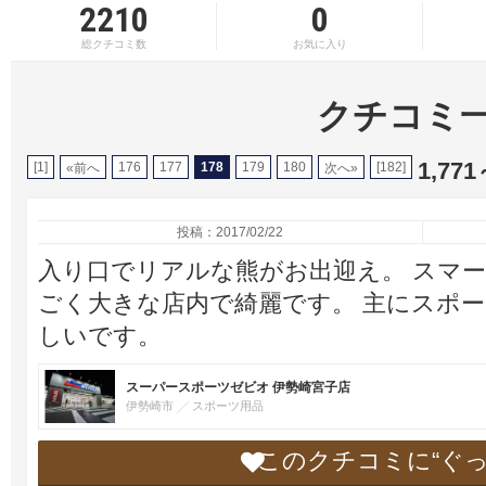
2210
0
総クチコミ数
お気に入り
クチコミ
1,771
[1]
176
177
178
179
180
[182]
«前へ
次へ»
投稿：2017/02/22
入り口でリアルな熊がお出迎え。 スマー
ごく大きな店内で綺麗です。 主にスポ
しいです。
スーパースポーツゼビオ 伊勢崎宮子店
伊勢崎市
スポーツ用品
このクチコミに“ぐ