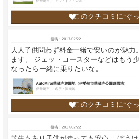
伊勢崎市
アウトドア・公園
このクチコミに“ぐ
投稿：2017/02/22
大人子供問わず料金一緒で安いのが魅力。
ます。 ジェットコースターなどはもう少
なったら一緒に乗りたいな。
AutoMirai華蔵寺遊園地（伊勢崎市華蔵寺公園遊園地）
伊勢崎市
名所・観光地
このクチコミに“ぐ
投稿：2017/02/22
芝生もあり子供が走っても安心。 ぼう