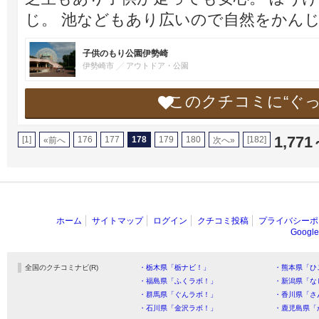
じ。 池などもあり広いので自然をかん
子供のもり公園伊勢崎
伊勢崎市
アウトドア・公園
このクチコミに“ぐ
1,771
[1]
176
177
178
179
180
[182]
«前へ
次へ»
ホーム
サイトマップ
ログイン
クチコミ投稿
プライバシーポ
Goog
全国のクチコミナビ(R)
・栃木県「栃ナビ！」
・熊本県「ひ
・福島県「ふくラボ！」
・新潟県「な
・群馬県「ぐんラボ！」
・香川県「さ
・石川県「金沢ラボ！」
・鹿児島県「