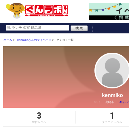
ホーム
kenmikoさんのマイページ
クチコミ一覧
kenmiko
30代
高崎市
キャベ
3
1
総合レベル
クチコミレベル