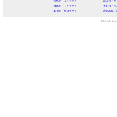
・福島県「ふくラボ！」
・新潟県「な
・群馬県「ぐんラボ！」
・香川県「さ
・石川県「金沢ラボ！」
・鹿児島県「
(C)Asahi kika