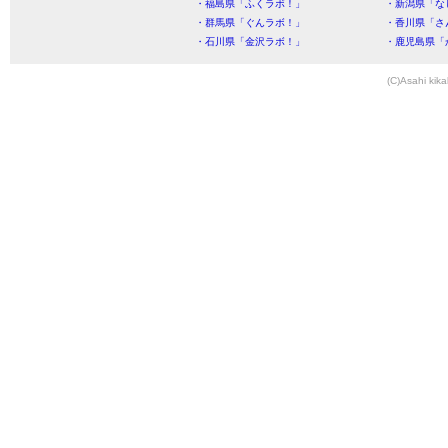
・福島県「ふくラボ！」
・新潟県「な
・群馬県「ぐんラボ！」
・香川県「さ
・石川県「金沢ラボ！」
・鹿児島県「
(C)Asahi kika