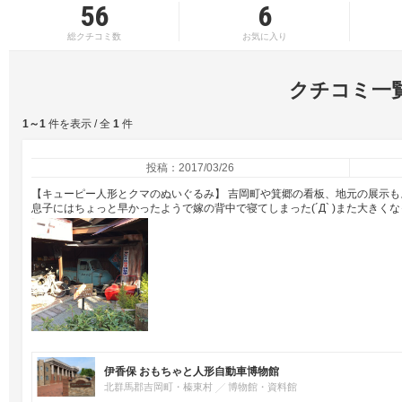
56
6
総クチコミ数
お気に入り
クチコミ一
1～1
件を表示 / 全
1
件
投稿：2017/03/26
【キューピー人形とクマのぬいぐるみ】 吉岡町や箕郷の看板、地元の展示もよ
息子にはちょっと早かったようで嫁の背中で寝てしまった(´Д` )また大きく
伊香保 おもちゃと人形自動車博物館
北群馬郡吉岡町・榛東村
博物館・資料館