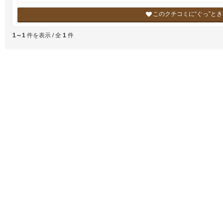
このクチコミに“ぐっ”と
1～1
件を表示 / 全
1
件