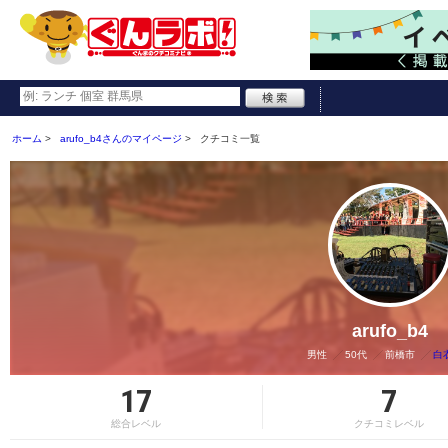
ホーム
arufo_b4さんのマイページ
クチコミ一覧
arufo_b4
男性
50代
前橋市
白
17
7
総合レベル
クチコミレベル