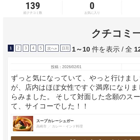
139
0
総クチコミ数
お気に入り
クチコミ
1～10
件を表示 / 全
1
1
2
3
4
5
[13]
次へ»
投稿：2026/02/01
ずっと気になっていて、やっと行けまし
が、店内はほぼ女性ですぐ満席になりま
らみました。 そして対面した念願のスー
て、サイコーでした！！
スープカレーシュガー
高崎市
カレー・インド料理