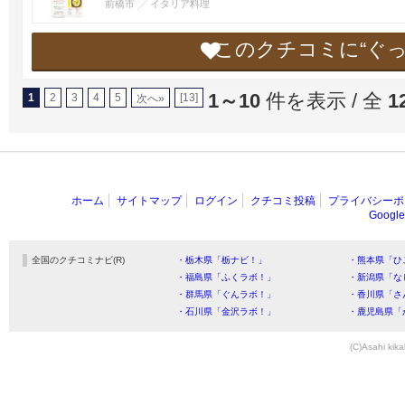
前橋市
イタリア料理
このクチコミに“ぐ
1～10
件を表示 / 全
1
1
2
3
4
5
[13]
次へ»
ホーム
サイトマップ
ログイン
クチコミ投稿
プライバシーポ
Goog
全国のクチコミナビ(R)
・栃木県「栃ナビ！」
・熊本県「ひ
・福島県「ふくラボ！」
・新潟県「な
・群馬県「ぐんラボ！」
・香川県「さ
・石川県「金沢ラボ！」
・鹿児島県「
(C)Asahi kika