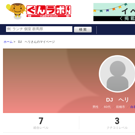
ホーム
DJ ヘリさんのマイページ
DJ ヘリ
男性
60代
前橋市
白
7
3
総合レベル
クチコミレベル