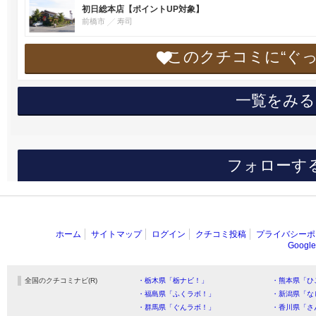
初日総本店【ポイントUP対象】
前橋市
寿司
このクチコミに“ぐ
一覧をみる
フォローす
ホーム
サイトマップ
ログイン
クチコミ投稿
プライバシーポ
Goog
全国のクチコミナビ(R)
・栃木県「栃ナビ！」
・熊本県「ひ
・福島県「ふくラボ！」
・新潟県「な
・群馬県「ぐんラボ！」
・香川県「さ