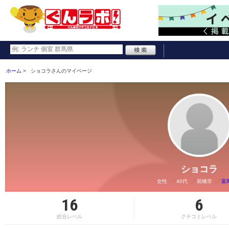
ホーム
ショコラさんのマイページ
ショコラ
女性
40代
前橋市
富
16
6
総合レベル
クチコミレベル