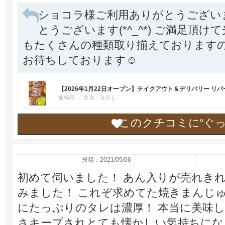
ショコラ様ご利用ありがとうござい
とうございます(*^_^*) ご満足頂け
もたくさんの種類取り揃えておりますの
お待ちしております☺️
【2026年1月22日オープン】テイクアウト＆デリバリー リバ
前橋市
弁当・仕出し
このクチコミに“ぐ
投稿：2021/05/06
初めて伺いました！ あん入りが売れき
みました！ これぞ求めてた焼きまんじ
にたっぷりのタレは濃厚！ 本当に美味
さキープされとても懐かしい気持ちにな