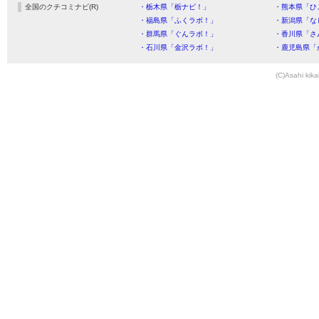
全国のクチコミナビ(R)
・栃木県「栃ナビ！」
・熊本県「ひ
・福島県「ふくラボ！」
・新潟県「な
・群馬県「ぐんラボ！」
・香川県「さ
・石川県「金沢ラボ！」
・鹿児島県「
(C)Asahi kika