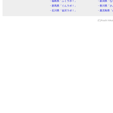
・福島県「ふくラボ！」
・新潟県「な
・群馬県「ぐんラボ！」
・香川県「さ
・石川県「金沢ラボ！」
・鹿児島県「
(C)Asahi kika