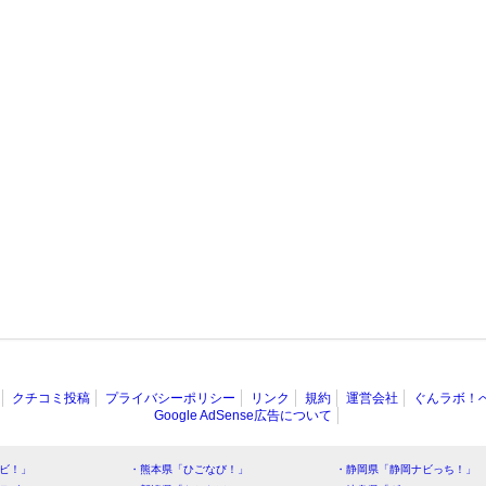
クチコミ投稿
プライバシーポリシー
リンク
規約
運営会社
ぐんラボ！
Google AdSense広告について
ビ！」
・熊本県「ひごなび！」
・静岡県「静岡ナビっち！」