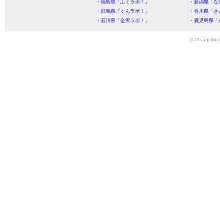
・福島県「ふくラボ！」
・新潟県「な
・群馬県「ぐんラボ！」
・香川県「さ
・石川県「金沢ラボ！」
・鹿児島県「
(C)Asahi kika