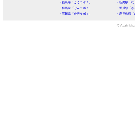
・福島県「ふくラボ！」
・新潟県「な
・群馬県「ぐんラボ！」
・香川県「さ
・石川県「金沢ラボ！」
・鹿児島県「
(C)Asahi kika