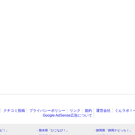
クチコミ投稿
プライバシーポリシー
リンク
規約
運営会社
ぐんラボ！
Google AdSense広告について
ビ！」
・熊本県「ひごなび！」
・静岡県「静岡ナビっち！」