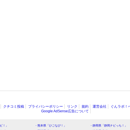
クチコミ投稿
プライバシーポリシー
リンク
規約
運営会社
ぐんラボ！
Google AdSense広告について
ビ！」
・熊本県「ひごなび！」
・静岡県「静岡ナビっち！」