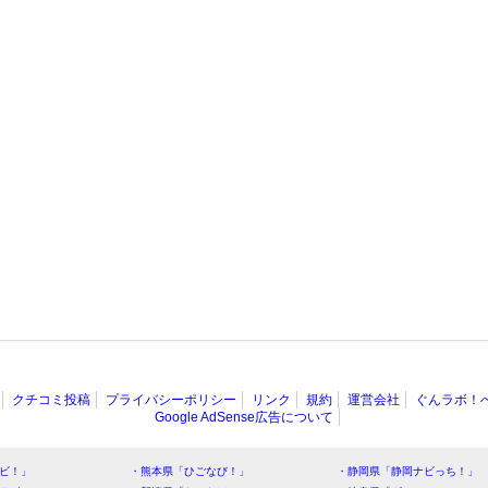
クチコミ投稿
プライバシーポリシー
リンク
規約
運営会社
ぐんラボ！
Google AdSense広告について
ビ！」
・熊本県「ひごなび！」
・静岡県「静岡ナビっち！」