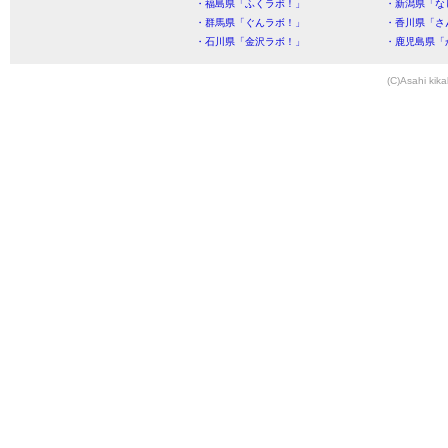
・福島県「ふくラボ！」
・新潟県「な
・群馬県「ぐんラボ！」
・香川県「さ
・石川県「金沢ラボ！」
・鹿児島県「
(C)Asahi kika