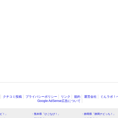
クチコミ投稿
プライバシーポリシー
リンク
規約
運営会社
ぐんラボ！
Google AdSense広告について
ビ！」
・熊本県「ひごなび！」
・静岡県「静岡ナビっち！」