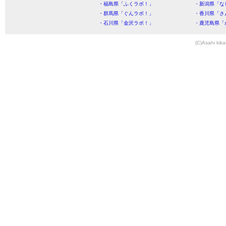
・福島県「ふくラボ！」
・新潟県「な
・群馬県「ぐんラボ！」
・香川県「さ
・石川県「金沢ラボ！」
・鹿児島県「
(C)Asahi kika