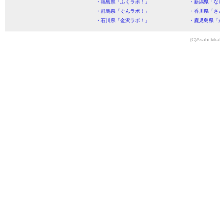
・福島県「ふくラボ！」
・新潟県「な
・群馬県「ぐんラボ！」
・香川県「さ
・石川県「金沢ラボ！」
・鹿児島県「
(C)Asahi kika