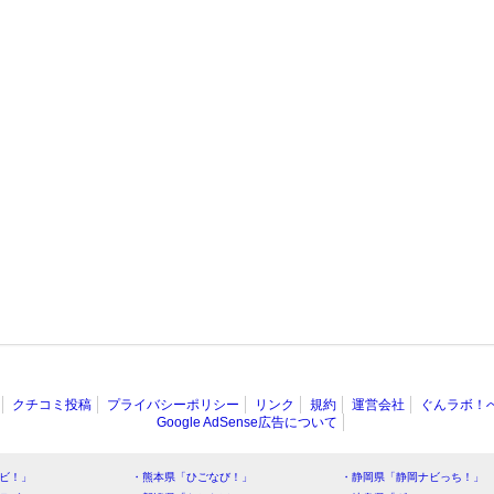
クチコミ投稿
プライバシーポリシー
リンク
規約
運営会社
ぐんラボ！
Google AdSense広告について
ビ！」
・熊本県「ひごなび！」
・静岡県「静岡ナビっち！」