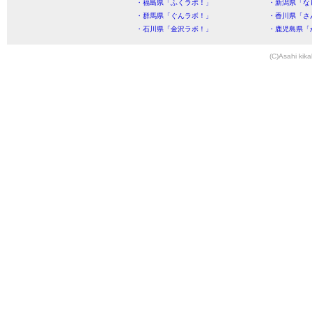
・福島県「ふくラボ！」
・新潟県「な
・群馬県「ぐんラボ！」
・香川県「さ
・石川県「金沢ラボ！」
・鹿児島県「
(C)Asahi kika