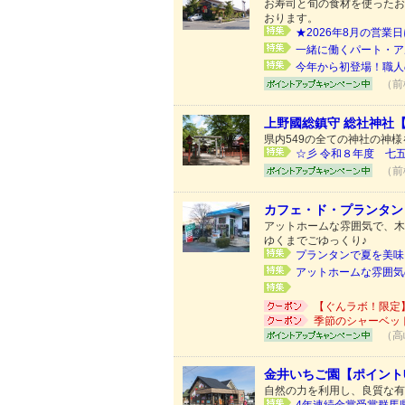
お寿司と旬の食材を使ったお
おります。
★2026年8月の営業日
一緒に働くパート・ア
今年から初登場！職人
（前
上野國総鎮守 総社神社
県内549の全ての神社の神
☆彡 令和８年度 七五三
（前
カフェ・ド・プランタン
アットホームな雰囲気で、木
ゆくまでごゆっくり♪
プランタンで夏を美味し
アットホームな雰囲気
【ぐんラボ！限定
季節のシャーベッ
（高
金井いちご園【ポイント
自然の力を利用し、良質な有