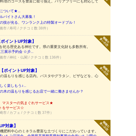
料理のコースを豊富に取り揃え。バリアフリーにも対応して
について★...
ルバイトさん大募集！
の技が光る、ワンランク上の特製オードブル！
橋市 / 寿司 / クチコミ数 38件）
【ポイントUP対象】
様を祀る歴史ある神社です。県の重要文化財も多数所有。
展示予約会 ☆彡...
橋市 / 神社・仏閣 / クチコミ数 136件）
【ポイントUP対象】
の温もりを感じる店内。パスタやグラタン、ピザなどを、心
く楽しもう♪...
の木の温もりを感じるお店で一緒に働きませんか？
】マスターの気まぐれサービス★
トをサービス☆
崎市 / カフェ / クチコミ数 37件）
UP対象】
機肥料中心のミネラル豊富な土づくりにこだわっています。