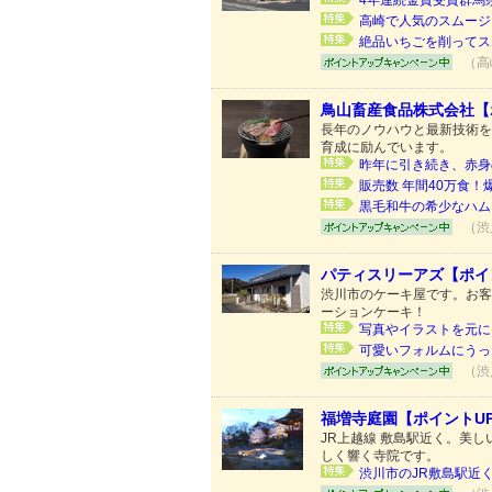
4年連続金賞受賞群馬
高崎で人気のスムージ
絶品いちごを削ってス
（高
鳥山畜産食品株式会社【
長年のノウハウと最新技術を
育成に励んでいます。
昨年に引き続き、赤身
販売数 年間40万食
黒毛和牛の希少なハム
（渋
パティスリーアズ【ポイ
渋川市のケーキ屋です。お客
ーションケーキ！
写真やイラストを元に、
可愛いフォルムにうっ
（渋
福増寺庭園【ポイントU
JR上越線 敷島駅近く。美
しく響く寺院です。
渋川市のJR敷島駅近く