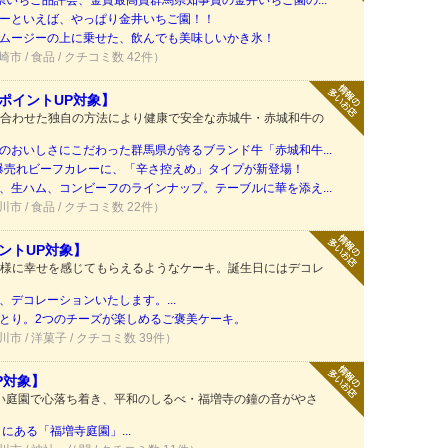
県いちご品評会、金賞最高賞群馬県知事賞の金井いちご園の...
ーといえば、やっぱり金井いちご園！！
ムージーの上に乗せた、飲んでも美味しいかき氷！
崎市 / 食品 / クチコミ数 42件）
ポイントUP対象】
合わせた独自の方法により健康で安全な赤城牛・赤城和牛の
のおいしさにこだわった群馬県が誇るブランド牛「赤城和牛...
！爆売れビーフカレーに、「辛さ控えめ」タイプが新登場！
、生ハム、コンビーフのラインナップ。テーブルに華を添え...
川市 / 食品 / クチコミ数 22件）
ントUP対象】
様に幸せを感じてもらえるようなケーキ。誕生日にはデコレ
デコレーションいたします。...
とり。2つのチーズが楽しめるご褒美ケーキ。
川市 / 洋菓子 / クチコミ数 39件）
P対象】
しい庭園で心落ち着き、平和のしるべ・福増寺の鐘の音がやさ
にある「福増寺庭園」...