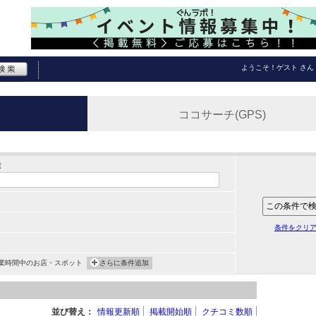
ようこそ！
ゲスト
さん
ココサーチ(GPS)
索
条件をクリ
業時間中のお店・スポット
さらに条件追加
並び替え：
情報更新順
掲載開始順
クチコミ数順