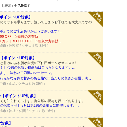
を表示 / 全
7,543
件
ポイントUP対象】
のカットも承ります。泣いてしまうお子様でも大丈夫ですの
」でのご来店ありがとうございます‼️...
00 OFF ※新規の方有効
ット￥1,000 OFF ※新規の方有効...
崎市 / 理容室 / クチコミ数 32件）
店【ポイントUP対象】
と甘みのある脂が自慢の下仁田ポークがオススメ!
】 今週のお買い得商品はこちらとなります。...
よし。味わい二刀流のソーセージ。
わらかな赤身と甘みのある脂で口当たりの良さが自慢。肉し...
中市 / 食品 / クチコミ数 39件）
寺【ポイントUP対象】
ても知られています。御朱印の授与も行っております。
のお知らせ】 8月は第1週の金曜日に開催します。...
橋市 / 神社・仏閣 / クチコミ数 16件）
P対象】