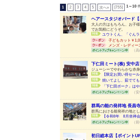
1～10
件
1
2
3
4
5
[755]
次へ»
ヘアースタジオバード【
大人の方はもちろん、お子様
でお気軽にどうぞ。
ユウトくん、「ぐんラボ
子どもカット￥1,0
メンズ・レディースカ
（高
下仁田ミート(株) 安中
ジューシーでやわらかな赤身
【限定お買い得セール！
焼いてよし、茹でても
「下仁田ポーク」はや
（安
群馬の能の発祥地 長昌
群馬における能発祥の地とし
【令和8年 8月坐禅会
（前
初日総本店【ポイントU