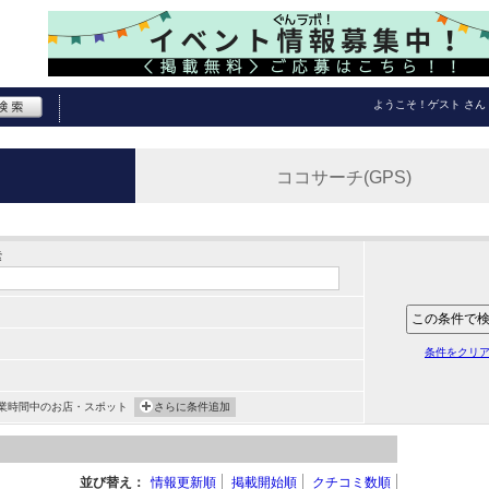
ようこそ！
ゲスト
さん
ココサーチ(GPS)
索
条件をクリ
業時間中のお店・スポット
さらに条件追加
並び替え：
情報更新順
掲載開始順
クチコミ数順