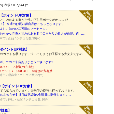
を表示 / 全
7,544
件
店【ポイントUP対象】
と甘みのある脂が自慢の下仁田ポークがオススメ!
】 今週のお買い得商品はこちらとなります。...
よし。味わい二刀流のソーセージ。
わらかな赤身と甘みのある脂で口当たりの良さが自慢。肉し...
中市 / 食品 / クチコミ数 39件）
ポイントUP対象】
のカットも承ります。泣いてしまうお子様でも大丈夫ですの
」でのご来店ありがとうございます‼️...
00 OFF ※新規の方有効
ット￥1,000 OFF ※新規の方有効...
崎市 / 理容室 / クチコミ数 32件）
寺【ポイントUP対象】
ても知られています。御朱印の授与も行っております。
のお知らせ】 8月は第1週の金曜日に開催します。...
橋市 / 神社・仏閣 / クチコミ数 16件）
P対象】