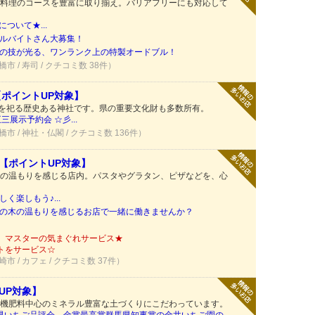
料理のコースを豊富に取り揃え。バリアフリーにも対応して
について★...
ルバイトさん大募集！
の技が光る、ワンランク上の特製オードブル！
橋市 / 寿司 / クチコミ数 38件）
【ポイントUP対象】
様を祀る歴史ある神社です。県の重要文化財も多数所有。
展示予約会 ☆彡...
橋市 / 神社・仏閣 / クチコミ数 136件）
【ポイントUP対象】
の温もりを感じる店内。パスタやグラタン、ピザなどを、心
く楽しもう♪...
の木の温もりを感じるお店で一緒に働きませんか？
】マスターの気まぐれサービス★
トをサービス☆
崎市 / カフェ / クチコミ数 37件）
UP対象】
機肥料中心のミネラル豊富な土づくりにこだわっています。