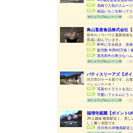
4年連続金賞受賞群馬
高崎で人気のスムージ
絶品いちごを削ってス
（高
鳥山畜産食品株式会社【
長年のノウハウと最新技術を
育成に励んでいます。
昨年に引き続き、赤身
販売数 年間40万食
黒毛和牛の希少なハム
（渋
パティスリーアズ【ポイ
渋川市のケーキ屋です。お客
ーションケーキ！
写真やイラストを元に、
可愛いフォルムにうっ
（渋
福増寺庭園【ポイントU
JR上越線 敷島駅近く。美
しく響く寺院です。
渋川市のJR敷島駅近く