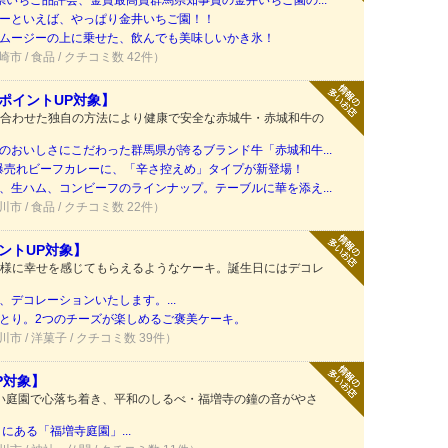
県いちご品評会、金賞最高賞群馬県知事賞の金井いちご園の...
ーといえば、やっぱり金井いちご園！！
ムージーの上に乗せた、飲んでも美味しいかき氷！
崎市 / 食品 / クチコミ数 42件）
ポイントUP対象】
合わせた独自の方法により健康で安全な赤城牛・赤城和牛の
のおいしさにこだわった群馬県が誇るブランド牛「赤城和牛...
！爆売れビーフカレーに、「辛さ控えめ」タイプが新登場！
、生ハム、コンビーフのラインナップ。テーブルに華を添え...
川市 / 食品 / クチコミ数 22件）
ントUP対象】
様に幸せを感じてもらえるようなケーキ。誕生日にはデコレ
デコレーションいたします。...
とり。2つのチーズが楽しめるご褒美ケーキ。
川市 / 洋菓子 / クチコミ数 39件）
P対象】
しい庭園で心落ち着き、平和のしるべ・福増寺の鐘の音がやさ
にある「福増寺庭園」...