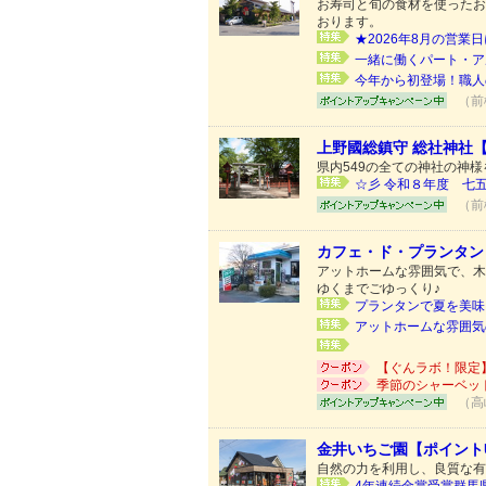
お寿司と旬の食材を使ったお
おります。
★2026年8月の営業日
一緒に働くパート・ア
今年から初登場！職人
（前
上野國総鎮守 総社神社
県内549の全ての神社の神
☆彡 令和８年度 七五三
（前
カフェ・ド・プランタン
アットホームな雰囲気で、木
ゆくまでごゆっくり♪
プランタンで夏を美味し
アットホームな雰囲気
【ぐんラボ！限定
季節のシャーベッ
（高
金井いちご園【ポイント
自然の力を利用し、良質な有