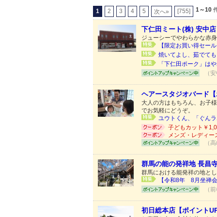
1～10
件
1
2
3
4
5
[755]
次へ»
下仁田ミート(株) 安中
ジューシーでやわらかな赤身
【限定お買い得セール！
焼いてよし、茹でても
「下仁田ポーク」はや
（安
ヘアースタジオバード【
大人の方はもちろん、お子様
でお気軽にどうぞ。
ユウトくん、「ぐんラボ
子どもカット￥1,0
メンズ・レディースカ
（高
群馬の能の発祥地 長昌
群馬における能発祥の地とし
【令和8年 8月坐禅会
（前
初日総本店【ポイントU