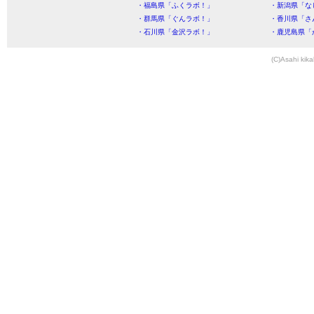
・福島県「ふくラボ！」
・新潟県「な
・群馬県「ぐんラボ！」
・香川県「さ
・石川県「金沢ラボ！」
・鹿児島県「
(C)Asahi kika