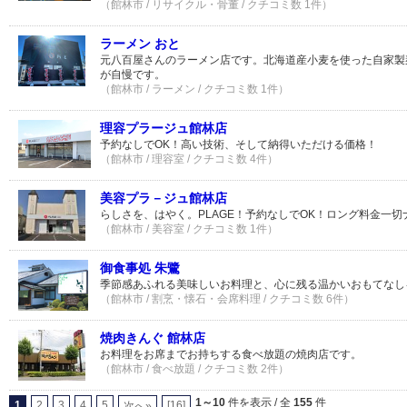
（館林市 / リサイクル・骨董 / クチコミ数 1件）
ラーメン おと
元八百屋さんのラーメン店です。北海道産小麦を使った自家製
が自慢です。
（館林市 / ラーメン / クチコミ数 1件）
理容プラージュ館林店
予約なしでOK！高い技術、そして納得いただける価格！
（館林市 / 理容室 / クチコミ数 4件）
美容プラ－ジュ館林店
らしさを、はやく。PLAGE！予約なしでOK！ロング料金一切
（館林市 / 美容室 / クチコミ数 1件）
御食事処 朱鷺
季節感あふれる美味しいお料理と、心に残る温かいおもてなし
（館林市 / 割烹・懐石・会席料理 / クチコミ数 6件）
焼肉きんぐ 館林店
お料理をお席までお持ちする食べ放題の焼肉店です。
（館林市 / 食べ放題 / クチコミ数 2件）
1～10
件を表示 / 全
155
件
1
2
3
4
5
[16]
次へ»