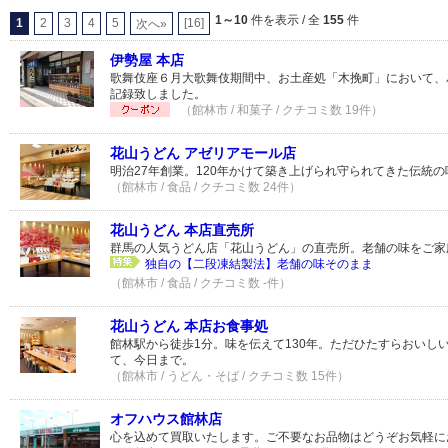
1～10
件を表示 / 全
155
件
1
2
3
4
5
[16]
次へ»
伊勢屋 本店
歌舞伎座６月大歌舞伎期間中、お土産処「木挽町」において、
記録致しました。
（館林市 / 和菓子 / クチコミ数 19件）
花山うどん アゼリアモール店
明治27年創業。120年かけて築き上げられ守られてきた伝統
（館林市 / 食品 / クチコミ数 24件）
花山うどん 本店直売所
群馬の人気うどん店「花山うどん」の直売所。老舗の味をご家
独自の【二段凍結製法】老舗の味そのまま
（館林市 / 食品 / クチコミ数 -件）
花山うどん 本店お食事処
館林駅から徒歩1分。味を伝えて130年。ただひたすらおいし
て、今日まで。
（館林市 / うどん・そば / クチコミ数 15件）
オフハウス館林店
心を込めて買取いたします。ご不要なお品物はどうぞお気軽に