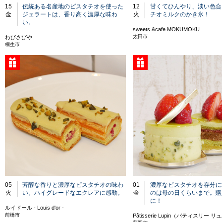
15
伝統ある名産地のピスタチオを使った
12
甘くてひんやり、淡い色合
金
ジェラートは、香り高く濃厚な味わ
火
チオミルクのかき氷！
い。
sweets &cafe MOKUMOKU
太田市
わびさびや
桐生市
05
芳醇な香りと濃厚なピスタチオの味わ
01
濃厚なピスタチオを存分に
火
い。ハイグレードなエクレアに感動。
金
のは母の日くらいまで。購
に！
ルイドール - Louis d'or -
前橋市
Pâtisserie Lupin（パティスリー 