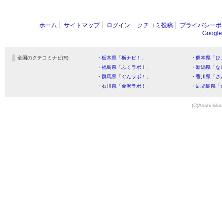
ホーム
サイトマップ
ログイン
クチコミ投稿
プライバシーポ
Goog
全国のクチコミナビ(R)
・栃木県「栃ナビ！」
・熊本県「ひ
・福島県「ふくラボ！」
・新潟県「な
・群馬県「ぐんラボ！」
・香川県「さ
・石川県「金沢ラボ！」
・鹿児島県「
(C)Asahi kika