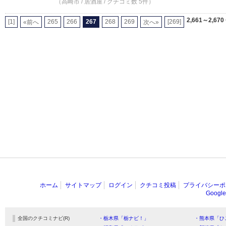
（高崎市 / 居酒屋 / クチコミ数 5件）
2,661～2,670
[1]
265
266
267
268
269
[269]
«前へ
次へ»
ホーム
サイトマップ
ログイン
クチコミ投稿
プライバシーポ
Goog
全国のクチコミナビ(R)
・栃木県「栃ナビ！」
・熊本県「ひ