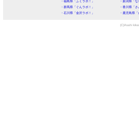
・福島県「ふくラボ！」
・新潟県「な
・群馬県「ぐんラボ！」
・香川県「さ
・石川県「金沢ラボ！」
・鹿児島県「
(C)Asahi kika