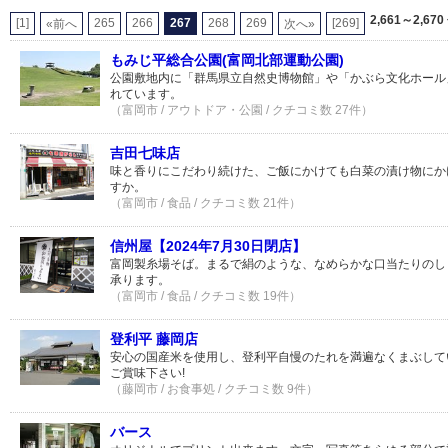
2,661～2,670
[1]
265
266
267
268
269
[269]
«前へ
次へ»
もみじ平総合公園(富岡北部運動公園)
公園敷地内に「群馬県立自然史博物館」や「かぶら文化ホール
れています。
（富岡市 / アウトドア・公園 / クチコミ数 27件）
吉田七味店
味と香りにこだわり続けた、ご飯にかけても白菜の漬け物にか
すか。
（富岡市 / 食品 / クチコミ数 21件）
信州屋【2024年7月30日閉店】
富岡製糸場そば。まるで絹のような、なめらかな口当たりのし
承ります。
（富岡市 / 食品 / クチコミ数 19件）
登利平 藤岡店
安心の国産米を使用し、登利平自慢のたれを満遍なくまぶして
ご賞味下さい!
（藤岡市 / お食事処 / クチコミ数 9件）
バース