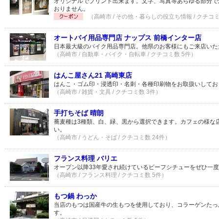
オリジナルでプリント出来ます。文字、写真等あらゆる部分で
おりません。
（高崎市 / その他・暮らしの役立ち情報 / クチコミ
オートバイ用品専門店 ナップス 前橋インター店
日本最大級のバイク用品専門店。他県のお客様にもご来店いた
（高崎市 / 自動車・バイク・自転車 / クチコミ数 5件）
はんこ屋さん21 高崎東店
はんこ・ゴム印・浸透印・名刺・各種印刷物をお取扱いしてお
（高崎市 / 雑貨・文具 / クチコミ数 3件）
手打ちそば 晴朗
蕎麦種は3種類、白、緑、黒から選択できます。カフェの様な
い。
（高崎市 / うどん・そば / クチコミ数 24件）
フランス料理 バリエ
オープン以降33年愛され続けているビーフシチューをぜひ一
（高崎市 / フランス料理 / クチコミ数 5件）
もつ鍋 わっか
当店のもつは国産牛の生もつを使用しており、コラーゲンたっ
す。