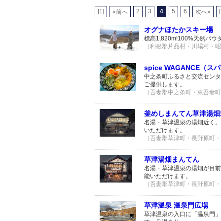
[1]
2
3
4
5
6
«前へ
次へ»
オグナほたかスキー場
標高1,820m!100%天然
（利根郡片品村・川場村・昭和村
spice WAGANCE（
中之条町ふるさと交流センタ
ご提供します。
（吾妻郡中之条町・東吾妻町 /
釜めしまんてん草津湯畑
名湯・草津温泉の湯畑近く。
いただけます。
（吾妻郡草津町・長野原町・高山
草津湯畑まんてん
名湯・草津温泉の湯畑が目前
能いただけます。
（吾妻郡草津町・長野原町・高山
草津温泉 温泉門広場
草津温泉の入口に「温泉門」