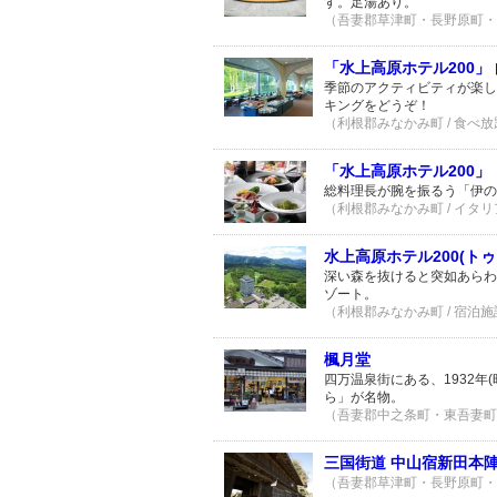
す。足湯あり。
（吾妻郡草津町・長野原町・高
「水上高原ホテル200」
季節のアクティビティが楽し
キングをどうぞ！
（利根郡みなかみ町 / 食べ放題
「水上高原ホテル200」
総料理長が腕を振るう「伊の
（利根郡みなかみ町 / イタリア
水上高原ホテル200(ト
深い森を抜けると突如あらわ
ゾート。
（利根郡みなかみ町 / 宿泊施設
楓月堂
四万温泉街にある、1932年
ら」が名物。
（吾妻郡中之条町・東吾妻町 /
三国街道 中山宿新田本
（吾妻郡草津町・長野原町・高山