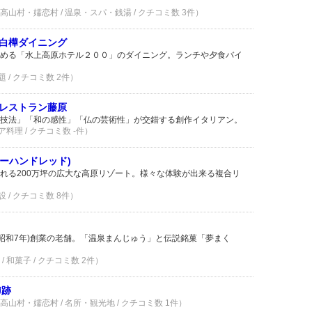
山村・嬬恋村 / 温泉・スパ・銭湯 / クチコミ数 3件）
 白樺ダイニング
める「水上高原ホテル２００」のダイニング。ランチや夕食バイ
 / クチコミ数 2件）
 レストラン藤原
技法」「和の感性」「仏の芸術性」が交錯する創作イタリアン。
料理 / クチコミ数 -件）
ゥーハンドレッド)
れる200万坪の広大な高原リゾート。様々な体験が出来る複合リ
 / クチコミ数 8件）
(昭和7年)創業の老舗。「温泉まんじゅう」と伝説銘菓「夢まく
 和菓子 / クチコミ数 2件）
陣跡
村・嬬恋村 / 名所・観光地 / クチコミ数 1件）