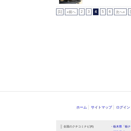
[1]
2
3
4
5
6
«前へ
次へ»
ホーム
サイトマップ
ログイン
全国のクチコミナビ(R)
・栃木県「栃ナ