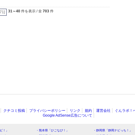
31～40
件を表示 / 全
703
件
[71]
クチコミ投稿
プライバシーポリシー
リンク
規約
運営会社
ぐんラボ！
Google AdSense広告について
ビ！」
・熊本県「ひごなび！」
・静岡県「静岡ナビっち！」