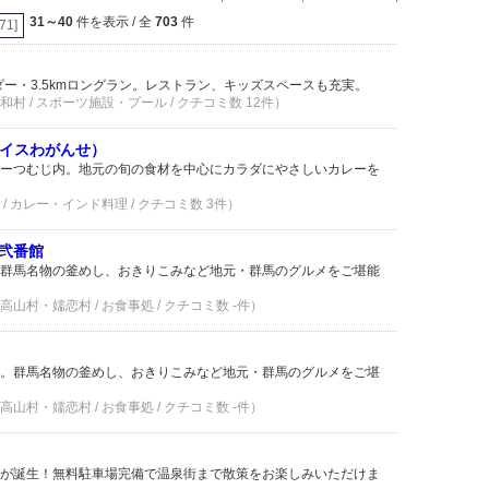
31～40
件を表示 / 全
703
件
[71]
パウダー・3.5kmロングラン。レストラン、キッズスペースも充実。
 / スポーツ施設・プール / クチコミ数 12件）
スパイスわがんせ）
ーつむじ内。地元の旬の食材を中心にカラダにやさしいカレーを
 カレー・インド料理 / クチコミ数 3件）
弐番館
群馬名物の釜めし、おきりこみなど地元・群馬のグルメをご堪能
村・嬬恋村 / お食事処 / クチコミ数 -件）
。群馬名物の釜めし、おきりこみなど地元・群馬のグルメをご堪
村・嬬恋村 / お食事処 / クチコミ数 -件）
が誕生！無料駐車場完備で温泉街まで散策をお楽しみいただけま