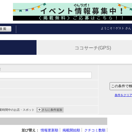
ようこそ！
ゲスト
さん
ココサーチ(GPS)
索
条件をクリ
業時間中のお店・スポット
さらに条件追加
並び替え：
情報更新順
掲載開始順
クチコミ数順