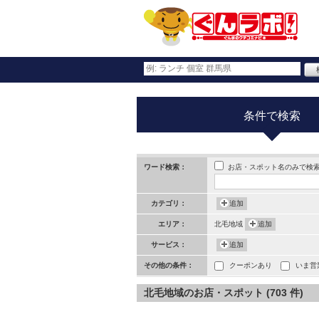
条件で検索
お店・スポット名のみで検
ワード検索：
カテゴリ：
追加
エリア：
北毛地域
追加
サービス：
追加
その他の条件：
クーポンあり
いま営
北毛地域のお店・スポット (703 件)