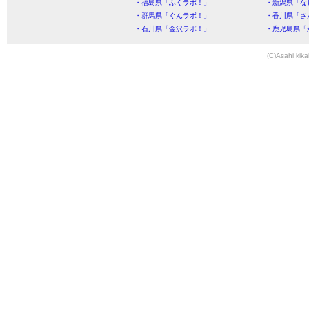
・福島県「ふくラボ！」
・新潟県「な
・群馬県「ぐんラボ！」
・香川県「さ
・石川県「金沢ラボ！」
・鹿児島県「
(C)Asahi kika