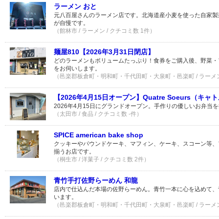
ラーメン おと
元八百屋さんのラーメン店です。北海道産小麦を使った自家製
が自慢です。
（館林市 / ラーメン / クチコミ数 1件）
麺屋810【2026年3月31日閉店】
どのラーメンもボリュームたっぷり！食券をご購入後、野菜・
をお伺いします。
（邑楽郡板倉町・明和町・千代田町・大泉町・邑楽町 / ラーメン 
【2026年4月15日オープン】Quatre Soeurs（キ
2026年4月15日にグランドオープン。手作りの優しいお弁当
（太田市 / 食品 / クチコミ数 -件）
SPICE american bake shop
クッキーやパウンドケーキ、マフィン、ケーキ、スコーン等、
揃うお店です。
（桐生市 / 洋菓子 / クチコミ数 2件）
青竹手打佐野らーめん 和龍
店内で仕込んだ本場の佐野らーめん。青竹一本に心を込めて、
います。
（邑楽郡板倉町・明和町・千代田町・大泉町・邑楽町 / ラーメン 