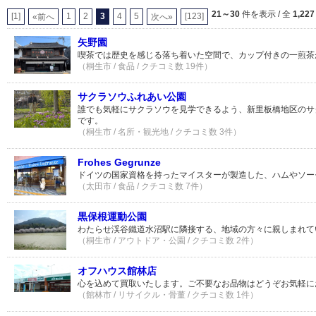
21～30
件を表示 / 全
1,227
[1]
1
2
3
4
5
[123]
«前へ
次へ»
矢野園
喫茶では歴史を感じる落ち着いた空間で、カップ付きの一煎茶
（桐生市 / 食品 / クチコミ数 19件）
サクラソウふれあい公園
誰でも気軽にサクラソウを見学できるよう、新里板橋地区のサ
です。
（桐生市 / 名所・観光地 / クチコミ数 3件）
Frohes Gegrunze
ドイツの国家資格を持ったマイスターが製造した、ハムやソー
（太田市 / 食品 / クチコミ数 7件）
黒保根運動公園
わたらせ渓谷鐵道水沼駅に隣接する、地域の方々に親しまれて
（桐生市 / アウトドア・公園 / クチコミ数 2件）
オフハウス館林店
心を込めて買取いたします。ご不要なお品物はどうぞお気軽に
（館林市 / リサイクル・骨董 / クチコミ数 1件）