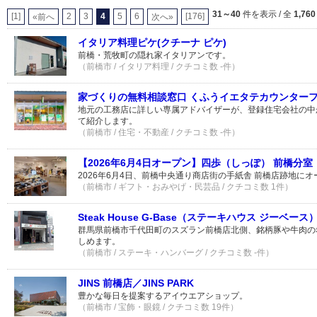
31～40
件を表示 / 全
1,760
[1]
2
3
4
5
6
[176]
«前へ
次へ»
イタリア料理ピケ(クチーナ ピケ)
前橋・荒牧町の隠れ家イタリアンです。
（前橋市 / イタリア料理 / クチコミ数 -件）
家づくりの無料相談窓口 くふうイエタテカウンター
地元の工務店に詳しい専属アドバイザーが、登録住宅会社の中
て紹介します。
（前橋市 / 住宅・不動産 / クチコミ数 -件）
【2026年6月4日オープン】四歩（しっぽ） 前橋分室
2026年6月4日、前橋中央通り商店街の手紙舎 前橋店跡地にオ
（前橋市 / ギフト・おみやげ・民芸品 / クチコミ数 1件）
Steak House G-Base（ステーキハウス ジーベース
群馬県前橋市千代田町のスズラン前橋店北側、銘柄豚や牛肉の
しめます。
（前橋市 / ステーキ・ハンバーグ / クチコミ数 -件）
JINS 前橋店／JINS PARK
豊かな毎日を提案するアイウエアショップ。
（前橋市 / 宝飾・眼鏡 / クチコミ数 19件）