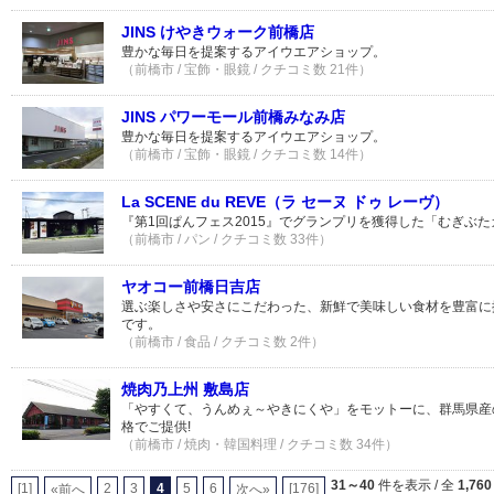
JINS けやきウォーク前橋店
豊かな毎日を提案するアイウエアショップ。
（前橋市 / 宝飾・眼鏡 / クチコミ数 21件）
JINS パワーモール前橋みなみ店
豊かな毎日を提案するアイウエアショップ。
（前橋市 / 宝飾・眼鏡 / クチコミ数 14件）
La SCENE du REVE（ラ セーヌ ドゥ レーヴ）
『第1回ぱんフェス2015』でグランプリを獲得した「むぎぶ
（前橋市 / パン / クチコミ数 33件）
ヤオコー前橋日吉店
選ぶ楽しさや安さにこだわった、新鮮で美味しい食材を豊富に
です。
（前橋市 / 食品 / クチコミ数 2件）
焼肉乃上州 敷島店
「やすくて、うんめぇ～やきにくや」をモットーに、群馬県産
格でご提供!
（前橋市 / 焼肉・韓国料理 / クチコミ数 34件）
31～40
件を表示 / 全
1,760
[1]
2
3
4
5
6
[176]
«前へ
次へ»