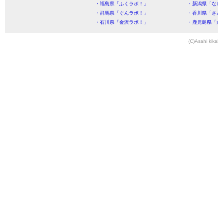
・福島県「ふくラボ！」
・新潟県「な
・群馬県「ぐんラボ！」
・香川県「さ
・石川県「金沢ラボ！」
・鹿児島県「
(C)Asahi kika