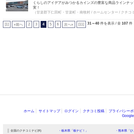
くらしのアイデアがみつかるカインズの豊富な商品ラインナッ
実！
（甘楽郡下仁田町・甘楽町・南牧村 / ホームセンター / クチコミ
31～40
件を表示 / 全
107
件
[1]
2
3
4
5
6
[11]
«前へ
次へ»
ホーム
サイトマップ
ログイン
クチコミ投稿
プライバシーポ
Goog
全国のクチコミナビ(R)
・栃木県「栃ナビ！」
・熊本県「ひ