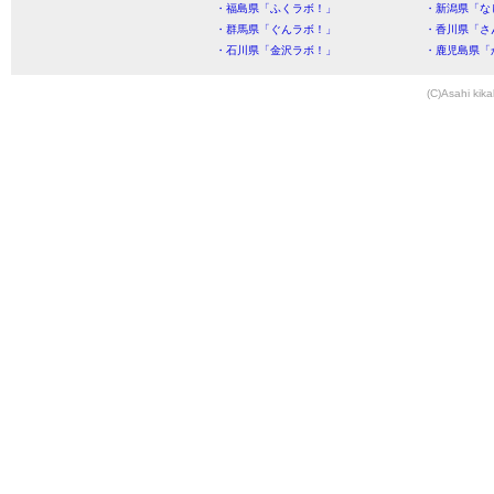
・福島県「ふくラボ！」
・新潟県「な
・群馬県「ぐんラボ！」
・香川県「さ
・石川県「金沢ラボ！」
・鹿児島県「
(C)Asahi kika