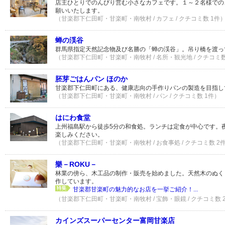
店主ひとりでのんびり営む小さなカフェです。１～２名様での
願いいたします。
（甘楽郡下仁田町・甘楽町・南牧村 / カフェ / クチコミ数 1件
蝉の渓谷
群馬県指定天然記念物及び名勝の「蝉の渓谷」。吊り橋を渡っ
（甘楽郡下仁田町・甘楽町・南牧村 / 名所・観光地 / クチコミ数
胚芽ごはんパン ほのか
甘楽郡下仁田町にある、健康志向の手作りパンの製造を目指し
（甘楽郡下仁田町・甘楽町・南牧村 / パン / クチコミ数 1件）
はにわ食堂
上州福島駅から徒歩5分の和食処。ランチは定食が中心です。
楽しみください。
（甘楽郡下仁田町・甘楽町・南牧村 / お食事処 / クチコミ数 2
樂－ROKU－
林業の傍ら、木工品の制作・販売を始めました。天然木のぬく
作しています。
甘楽郡甘楽町の魅力的なお店を一挙ご紹介！...
（甘楽郡下仁田町・甘楽町・南牧村 / 宝飾・眼鏡 / クチコミ数 
カインズスーパーセンター富岡甘楽店