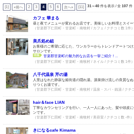
31～40
件を表示 / 全
107
件
[1]
2
3
4
5
6
[11]
«前へ
次へ»
カフェ 華まる
昼と夜でメニューが変わるお店です。美味しいお料理とスイー
（甘楽郡下仁田町・甘楽町・南牧村 / カフェ / クチコミ数 1件
美爪処め組
お客様のご希望に応じた、ワンカラーからトレンドアートつけ
サロンです。
甘楽郡甘楽町の魅力的なお店を一挙ご紹介！...
（甘楽郡下仁田町・甘楽町・南牧村 / ネイル / クチコミ数 1件
八千代温泉 芹の湯
人里はなれた静寂な姫街道の隠れ湯。源泉掛け流しの良質なぬ
りつくお湯です。
（甘楽郡下仁田町・甘楽町・南牧村 / 温泉・スパ・銭湯 / クチ
hair＆face LIAN
丁寧なカウンセリングを行い、一人一人にあった、髪や頭皮に
ンです。
（甘楽郡下仁田町・甘楽町・南牧村 / 美容室 / クチコミ数 -件）
きになるcafe Kimama