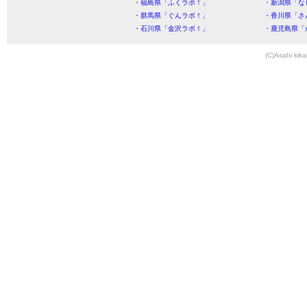
・福島県「ふくラボ！」
・新潟県「な
・群馬県「ぐんラボ！」
・香川県「さ
・石川県「金沢ラボ！」
・鹿児島県「
(C)Asahi kika