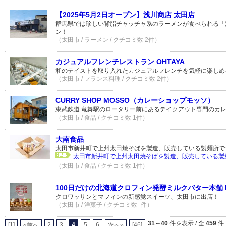
【2025年5月2日オープン】浅川商店 太田店
群馬県では珍しい背脂チャッチャ系のラーメンが食べられる「
ン！
（太田市 / ラーメン / クチコミ数 2件）
カジュアルフレンチレストラン OHTAYA
和のテイストを取り入れたカジュアルフレンチを気軽に楽しめ
（太田市 / フランス料理 / クチコミ数 2件）
CURRY SHOP MOSSO（カレーショップモッソ）
東武鉄道 竜舞駅のロータリー前にあるテイクアウト専門のカ
（太田市 / 食品 / クチコミ数 1件）
大南食品
太田市新井町で上州太田焼そばを製造、販売している製麺所で
太田市新井町で上州太田焼そばを製造、販売している製
（太田市 / 食品 / クチコミ数 1件）
100日だけの北海道クロフィン発酵ミルクバター本舗 by 
クロワッサンとマフィンの新感覚スイーツ、太田市に出店！
（太田市 / 洋菓子 / クチコミ数 -件）
31～40
件を表示 / 全
459
件
[1]
2
3
4
5
6
[46]
«前へ
次へ»