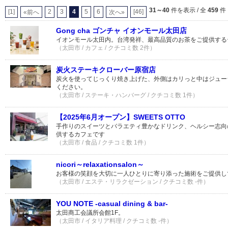
31～40
件を表示 / 全
459
件
[1]
2
3
4
5
6
[46]
«前へ
次へ»
Gong cha ゴンチャ イオンモール太田店
イオンモール太田内。台湾発祥、最高品質のお茶をご提供する
（太田市 / カフェ / クチコミ数 2件）
炭火ステーキクローバー原宿店
炭火を使ってじっくり焼き上げた、外側はカリっと中はジュー
ください。
（太田市 / ステーキ・ハンバーグ / クチコミ数 1件）
【2025年6月オープン】SWEETS OTTO
手作りのスイーツとバラエティ豊かなドリンク、ヘルシー志向
供するカフェです
（太田市 / 食品 / クチコミ数 1件）
nicori～relaxationsalon～
お客様の笑顔を大切に一人ひとりに寄り添った施術をご提供し
（太田市 / エステ・リラクゼーション / クチコミ数 -件）
YOU NOTE -casual dining & bar-
太田商工会議所会館1F。
（太田市 / イタリア料理 / クチコミ数 -件）