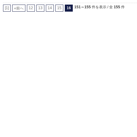
151～155
件を表示 / 全
155
件
[1]
12
13
14
15
16
«前へ