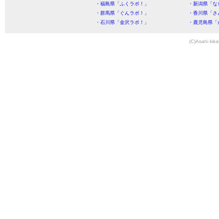
・福島県「ふくラボ！」
・新潟県「な
・群馬県「ぐんラボ！」
・香川県「さ
・石川県「金沢ラボ！」
・鹿児島県「
(C)Asahi kika