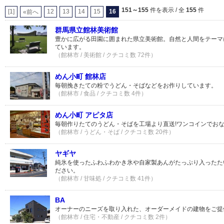
151～155
件を表示 / 全
155
件
[1]
12
13
14
15
16
«前へ
群馬県立館林美術館
豊かに広がる田園に囲まれた県立美術館。自然と人間をテーマ
ています。
（館林市 / 美術館 / クチコミ数 72件）
めん小町 館林店
毎朝挽きたての粉でうどん・そばなどをお作りしています。
（館林市 / 食品 / クチコミ数 4件）
めん小町 アピタ店
毎朝作りたてのうどん・そばを工場より直送!ワンコインでおな
（館林市 / うどん・そば / クチコミ数 20件）
ヤギヤ
純氷を使ったふわふわかき氷や自家製あんがたっぷり入ったた
ださい。
（館林市 / 甘味処 / クチコミ数 41件）
BA
オーナーのニーズを取り入れた、オーダーメイドの建物をご提
（館林市 / 住宅・不動産 / クチコミ数 2件）