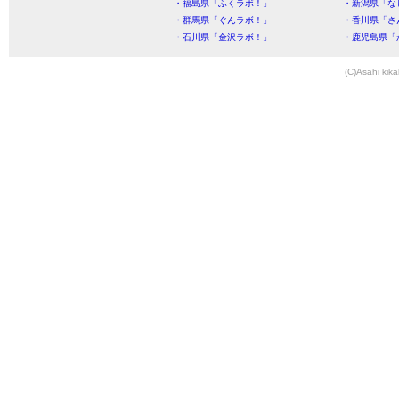
・福島県「ふくラボ！」
・新潟県「な
・群馬県「ぐんラボ！」
・香川県「さ
・石川県「金沢ラボ！」
・鹿児島県「
(C)Asahi kika