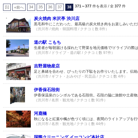
371～377
件を表示 / 全
377
件
[1]
34
35
36
37
38
«前へ
炭火焼肉 米沢亭 渋川店
黒毛和牛にこだわった、最高級の炭火焼き肉をお楽しみいただ
（渋川市 / 焼肉・韓国料理 / クチコミ数 8件）
道の駅 こもち
生産者が毎朝届ける採れたて野菜を地元価格で!ドライブの際
（渋川市 / ドライブ・道の駅 / クチコミ数 97件）
吉野屋物産店
足と鼻緒を合わせ、ぴったりの下駄をお作りいたします。伝統
（渋川市 / ギフト・おみやげ・民芸品 / クチコミ数 4件）
伊香保石段街
伊香保温泉のシンボルである石段街。石段の脇に旅館や土産物
（渋川市 / 名所・観光地 / クチコミ数 91件）
河鹿橋
秋になると紅葉や楓が色づく頃には、夜間のライトアップを行
（渋川市 / 名所・観光地 / クチコミ数 44件）
国際クリーニング イーコンビ本社店