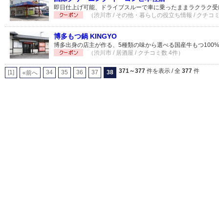
即日仕上げ可能、ドライブスルーで車に乗ったままラクラク受
（渋川市 / その他・暮らしの役立ち情報 / クチコミ
博多もつ鍋 KINGYO
博多出身の店主が作る、5種類の味から選べる国産牛もつ100%
（渋川市 / 居酒屋 / クチコミ数 4件）
371～377
件を表示 / 全
377
件
[1]
34
35
36
37
38
«前へ