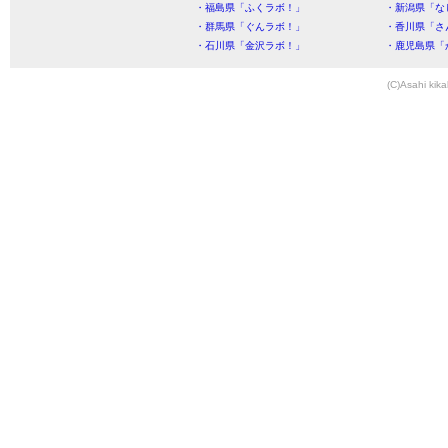
・福島県「ふくラボ！」
・新潟県「な
・群馬県「ぐんラボ！」
・香川県「さ
・石川県「金沢ラボ！」
・鹿児島県「
(C)Asahi kika