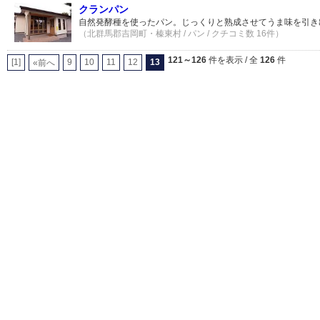
クランパン
自然発酵種を使ったパン。じっくりと熟成させてうま味を引き
（北群馬郡吉岡町・榛東村 / パン / クチコミ数 16件）
121～126
件を表示 / 全
126
件
[1]
9
10
11
12
13
«前へ