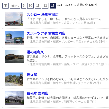
121～126
件を表示 / 全
126
件
[1]
9
10
11
12
13
«前へ
スシロー 群馬吉岡店
「うまいすしを、腹一杯。」食べるなら是非スシローへ。
（北群馬郡吉岡町・榛東村 / 寿司 / クチコミ数 53件）
スポーツデポ 前橋吉岡店
野球、サッカー、自転車、各種シューズなど豊富にそろえる大
（北群馬郡吉岡町・榛東村 / スポーツ用品 / クチコミ数 33件）
湯の道利久
露天風呂、サウナ、食事処、フィットネスクラブと、さまざま
泉施設。
（北群馬郡吉岡町・榛東村 / 温泉・スパ・銭湯 / クチコミ数 3
鹿火屋
古民家のいろりを囲みながら、いも串やところ天といった懐か
（北群馬郡吉岡町・榛東村 / 郷土料理 / クチコミ数 24件）
錦光堂 吉岡店
和菓子の老舗・錦光堂の吉岡店は、純和風のたたずまいで、豊
（北群馬郡吉岡町・榛東村 / 和菓子 / クチコミ数 7件）