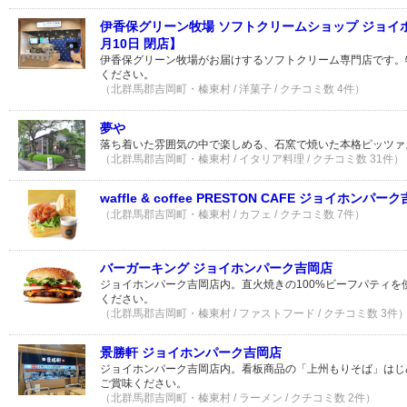
伊香保グリーン牧場 ソフトクリームショップ ジョイホ
月10日 閉店】
伊香保グリーン牧場がお届けするソフトクリーム専門店です。
ください。
（北群馬郡吉岡町・榛東村 / 洋菓子 / クチコミ数 4件）
夢や
落ち着いた雰囲気の中で楽しめる、石窯で焼いた本格ピッツァ
（北群馬郡吉岡町・榛東村 / イタリア料理 / クチコミ数 31件）
waffle & coffee PRESTON CAFE ジョイホンパー
（北群馬郡吉岡町・榛東村 / カフェ / クチコミ数 7件）
バーガーキング ジョイホンパーク吉岡店
ジョイホンパーク吉岡店内。直火焼きの100%ビーフパティを
ください。
（北群馬郡吉岡町・榛東村 / ファストフード / クチコミ数 3件
景勝軒 ジョイホンパーク吉岡店
ジョイホンパーク吉岡店内。看板商品の「上州もりそば」はじ
ご賞味ください。
（北群馬郡吉岡町・榛東村 / ラーメン / クチコミ数 2件）