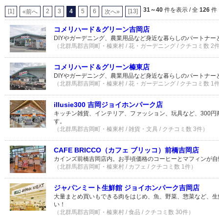
31～40
件を表示 / 全
126
件
[1]
2
3
4
5
6
[13]
«前へ
次へ»
コメリハード＆グリーン吉岡店
DIYやガーデニング、農業用品など身近な暮らしのパートナー
（北群馬郡吉岡町・榛東村 / 花・ガーデニング / クチコミ数 2
コメリハード＆グリーン榛東店
DIYやガーデニング、農業用品など身近な暮らしのパートナー
（北群馬郡吉岡町・榛東村 / 花・ガーデニング / クチコミ数 1
illusie300 吉岡ジョイホンパーク店
キッチン雑貨、インテリア、ファッション、玩具など、300円
す。
（北群馬郡吉岡町・榛東村 / 雑貨・文具 / クチコミ数 3件）
CAFE BRICCO（カフェ ブリッコ）前橋吉岡店
カインズ前橋吉岡店内。お手頃価格のコーヒーとマフィンが自
（北群馬郡吉岡町・榛東村 / カフェ / クチコミ数 1件）
ジャパンミート生鮮館 ジョイホンパーク吉岡店
大量まとめ買いもできる肉をはじめ、魚、野菜、惣菜など、生
い！
（北群馬郡吉岡町・榛東村 / 食品 / クチコミ数 30件）