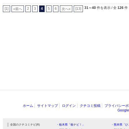
31～40
件を表示 / 全
126
件
[1]
2
3
4
5
6
[13]
«前へ
次へ»
ホーム
サイトマップ
ログイン
クチコミ投稿
プライバシーポ
Goog
全国のクチコミナビ(R)
・栃木県「栃ナビ！」
・熊本県「ひ