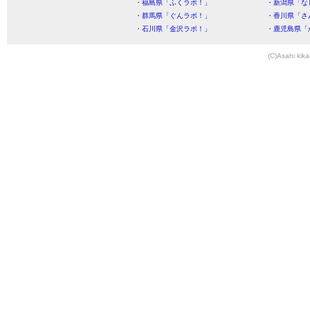
・福島県「ふくラボ！」
・新潟県「な
・群馬県「ぐんラボ！」
・香川県「さ
・石川県「金沢ラボ！」
・鹿児島県「
(C)Asahi kika