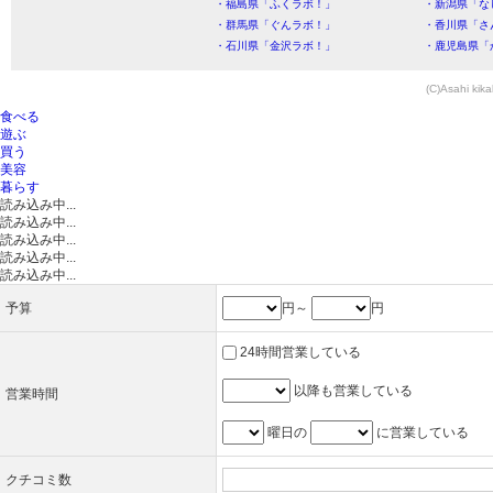
・福島県「ふくラボ！」
・新潟県「な
・群馬県「ぐんラボ！」
・香川県「さ
・石川県「金沢ラボ！」
・鹿児島県「
(C)Asahi kika
食べる
遊ぶ
買う
美容
暮らす
読み込み中...
読み込み中...
読み込み中...
読み込み中...
読み込み中...
予算
円～
円
24時間営業している
以降も営業している
営業時間
曜日の
に営業している
クチコミ数