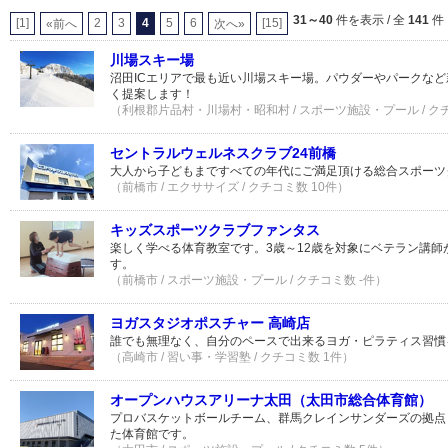
31～40
件を表示 / 全
141
件
[1]
2
3
4
5
6
[15]
«前へ
次へ»
川場スキー場
沼田ICエリアで最も近い川場スキー場。パウダーやパークな
く提案します！
（利根郡片品村・川場村・昭和村 / スポーツ施設・プール / クチ
セントラルウェルネスクラブ24前橋
大人から子どもまですべての年代にご満足頂ける総合スポーツ
（前橋市 / エクササイズ / クチコミ数 10件）
キッズスポーツクラブファンタス
楽しく学べる体育教室です。3歳～12歳を対象にベテラン講師
す。
（前橋市 / スポーツ施設・プール / クチコミ数 -件）
ヨガスタジオポスチャー 高崎店
誰でも無理なく、自分のペースで出来るヨガ・ピラティス習慣
（高崎市 / 習い事・学習塾 / クチコミ数 1件）
オープンハウスアリーナ太田（太田市総合体育館）
プロバスケットボールチーム、群馬クレインサンダーズの拠点
た体育館です。