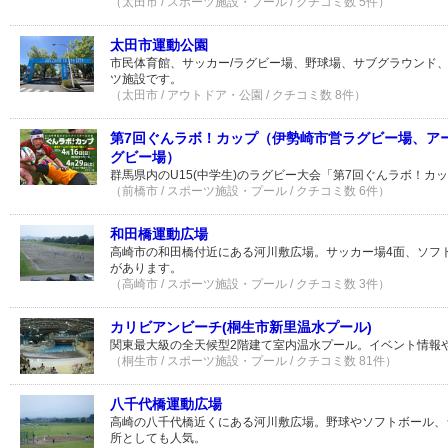
（太田市 / スポーツ施設・プール / クチコミ数 5件）
太田市運動公園
市民体育館、サッカー/ラグビー場、野球場、サブグラウンド
ツ施設です。
（太田市 / アウトドア・公園 / クチコミ数 8件）
第7回ぐんラボ！カップ（伊勢崎市営ラグビー場、ア
グビー場）
群馬県内のU15(中学生)のラグビー大会「第7回ぐんラボ！カ
（前橋市 / スポーツ施設・プール / クチコミ数 6件）
和田橋運動広場
高崎市の和田橋付近にある河川敷広場。サッカー場4面、ソフト
があります。
（高崎市 / スポーツ施設・プール / クチコミ数 3件）
カリビアンビーチ(桐生市新里温水プール)
関東最大級の全天候型2階建て室内温水プール。イベント情報
（桐生市 / スポーツ施設・プール / クチコミ数 81件）
八千代橋運動広場
高崎の八千代橋近くにある河川敷広場。野球やソフトボール、
所としても人気。