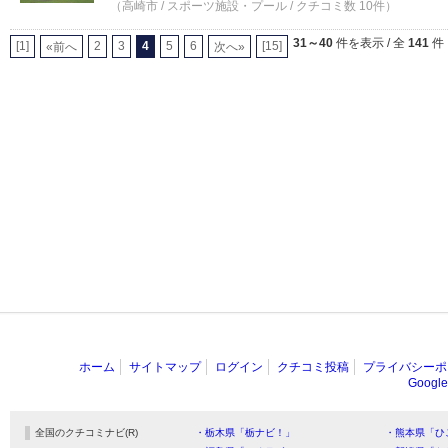
（高崎市 / スポーツ施設・プール / クチコミ数 10件）
31～40
件を表示 / 全
141
件
[1]
2
3
4
5
6
[15]
«前へ
次へ»
ホーム
サイトマップ
ログイン
クチコミ投稿
プライバシーポ
Goog
全国のクチコミナビ(R)
・栃木県「栃ナビ！」
・熊本県「ひ