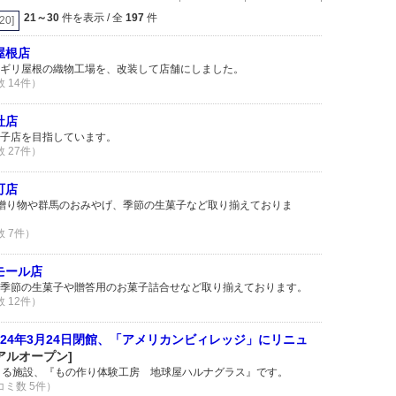
21～30
件を表示 / 全
197
件
[20]
屋根店
ギリ屋根の織物工場を、改装して店舗にしました。
数 14件）
社店
子店を目指しています。
数 27件）
町店
贈り物や群馬のおみやげ、季節の生菓子など取り揃えておりま
数 7件）
モール店
季節の生菓子や贈答用のお菓子詰合せなど取り揃えております。
数 12件）
24年3月24日閉館、「アメリカンビィレッジ」にリニュ
アルオープン]
きる施設、『もの作り体験工房 地球屋ハルナグラス』です。
コミ数 5件）