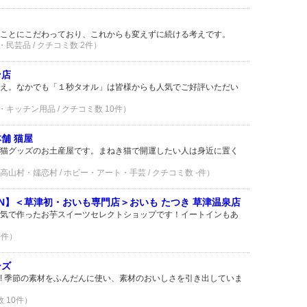
ことにこだわっており、これからも変えずに続ける考えです。
・民芸品 / クチコミ数 2件）
ン店
え。なかでも「１秒タオル」は皆様からも人気でご好評いただい
・キッチン用品 / クチコミ数 10件）
舗 猫屋
猫グッズのお土産屋です。まねき猫で開運したい人は身近に置く
山村・嬬恋村 / ホビー・アート・手芸 / クチコミ数 -件）
OPEN】＜草津初・おいも専門店＞おいも たつき 草津温泉店
気で作ったお芋スイーツセレクトショップです！イートインもあ
-件）
ーズ
! 季節の素材をふんだんに使い、素材のおいしさを引き出していま
数 10件）