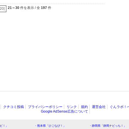
21～30
件を表示 / 全
197
件
[20]
クチコミ投稿
プライバシーポリシー
リンク
規約
運営会社
ぐんラボ！
Google AdSense広告について
ビ！」
・熊本県「ひごなび！」
・静岡県「静岡ナビっち！」