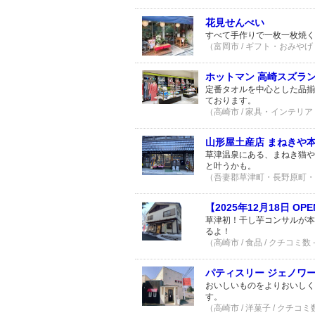
花見せんべい
すべて手作りで一枚一枚焼く
（富岡市 / ギフト・おみやげ
ホットマン 高崎スズラ
定番タオルを中心とした品揃
ております。
（高崎市 / 家具・インテリア
山形屋土産店 まねきや本
草津温泉にある、まねき猫や
と叶うかも。
（吾妻郡草津町・長野原町・高
【2025年12月18日 
草津初！干し芋コンサルが本
るよ！
（高崎市 / 食品 / クチコミ数 
パティスリー ジェノワ
おいしいものをよりおいしく
す。
（高崎市 / 洋菓子 / クチコミ