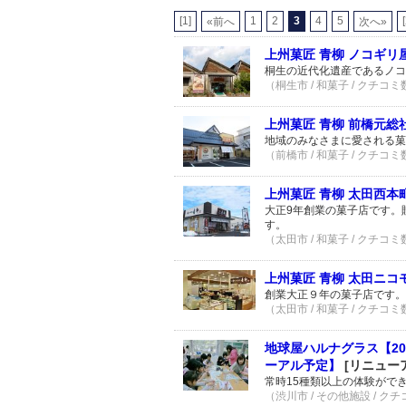
[1]
1
2
3
4
5
«前へ
次へ»
上州菓匠 青柳 ノコギリ
桐生の近代化遺産であるノコ
（桐生市 / 和菓子 / クチコミ
上州菓匠 青柳 前橋元総
地域のみなさまに愛される菓
（前橋市 / 和菓子 / クチコミ
上州菓匠 青柳 太田西本
大正9年創業の菓子店です。
す。
（太田市 / 和菓子 / クチコミ
上州菓匠 青柳 太田ニコ
創業大正９年の菓子店です。
（太田市 / 和菓子 / クチコミ
地球屋ハルナグラス【20
ーアル予定】
[リニュー
常時15種類以上の体験がで
（渋川市 / その他施設 / クチ