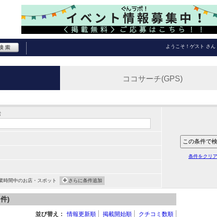
ようこそ！
ゲスト
さん
ココサーチ(GPS)
索
条件をクリ
業時間中のお店・スポット
さらに条件追加
件)
並び替え：
情報更新順
掲載開始順
クチコミ数順