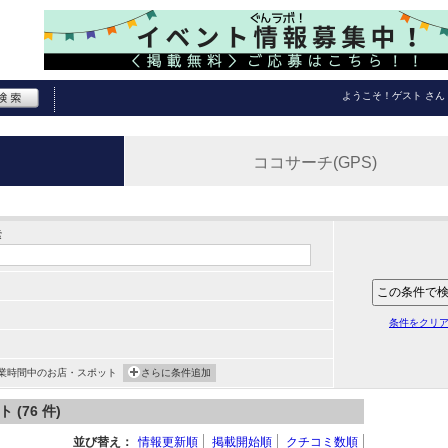
ようこそ！
ゲスト
さん
ココサーチ(GPS)
索
条件をクリ
業時間中のお店・スポット
さらに条件追加
(76 件)
並び替え：
情報更新順
掲載開始順
クチコミ数順