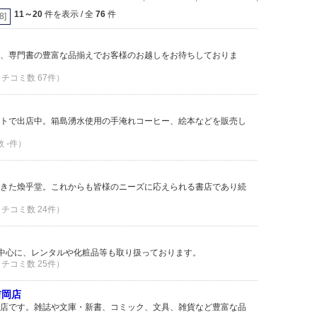
11～20
件を表示 / 全
76
件
[8]
、専門書の豊富な品揃えでお客様のお越しをお待ちしておりま
 クチコミ数 67件）
トで出店中。箱島湧水使用の手淹れコーヒー、絵本などを販売し
数 -件）
きた煥乎堂。これからも皆様のニーズに応えられる書店であり続
 クチコミ数 24件）
を中心に、レンタルや化粧品等も取り扱っております。
 クチコミ数 25件）
吉岡店
店です。雑誌や文庫・新書、コミック、文具、雑貨など豊富な品