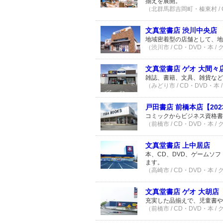
揃えを展開。
（北群馬郡吉岡町・榛東村 / C
文真堂書店 渋川中央店
地域密着型の店舗として、地
（渋川市 / CD・DVD・本 /
文真堂書店 ゲオ 大間々
雑誌、書籍、文具、雑貨など
（みどり市 / CD・DVD・本 
戸田書店 前橋本店【202
コミックからビジネス資格書
（前橋市 / CD・DVD・本 /
文真堂書店 上中居店
本、CD、DVD、ゲームソ
ます。
（高崎市 / CD・DVD・本 /
文真堂書店 ゲオ 大胡店
充実した品揃えで、児童書や
（前橋市 / CD・DVD・本 /