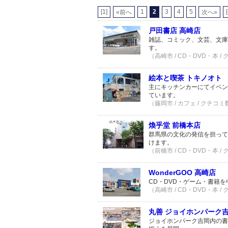
[1]
1
2
3
4
5
«前へ
次へ»
戸田書店 高崎店
雑誌、コミック、文芸、文庫
す。
（高崎市 / CD・DVD・本 /
絵本と喫茶 トキノオト
主にキッチンカーにてイベン
ています。
（藤岡市 / カフェ / クチコミ
煥乎堂 前橋本店
群馬県の文化の発信を担って
けます。
（前橋市 / CD・DVD・本 /
WonderGOO 高崎店
CD・DVD・ゲーム・書籍
（高崎市 / CD・DVD・本 /
丸善 ジョイホンパーク
ジョイホンパーク吉岡内の書