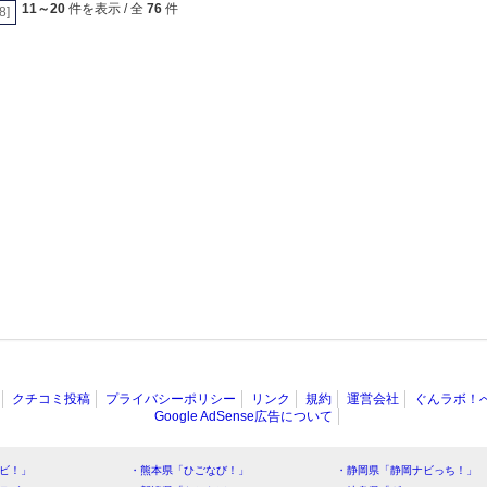
11～20
件を表示 / 全
76
件
[8]
クチコミ投稿
プライバシーポリシー
リンク
規約
運営会社
ぐんラボ！
Google AdSense広告について
ビ！」
・熊本県「ひごなび！」
・静岡県「静岡ナビっち！」