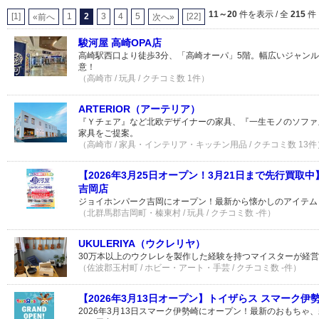
11～20
件を表示 / 全
215
件
[1]
1
2
3
4
5
[22]
«前へ
次へ»
駿河屋 高崎OPA店
高崎駅西口より徒歩3分、「高崎オーパ」5階。幅広いジャンル
意！
（高崎市 / 玩具 / クチコミ数 1件）
ARTERIOR（アーテリア）
『Ｙチェア』など北欧デザイナーの家具、『一生モノのソファ
家具をご提案。
（高崎市 / 家具・インテリア・キッチン用品 / クチコミ数 13件
【2026年3月25日オープン！3月21日まで先行買取
吉岡店
ジョイホンパーク吉岡にオープン！最新から懐かしのアイテム
（北群馬郡吉岡町・榛東村 / 玩具 / クチコミ数 -件）
UKULERIYA（ウクレリヤ）
30万本以上のウクレレを製作した経験を持つマイスターが経
（佐波郡玉村町 / ホビー・アート・手芸 / クチコミ数 -件）
【2026年3月13日オープン】トイザらス スマーク伊
2026年3月13日スマーク伊勢崎にオープン！最新のおもちゃ