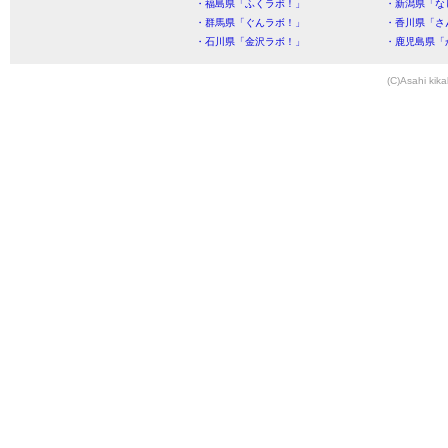
・福島県「ふくラボ！」
・新潟県「な
・群馬県「ぐんラボ！」
・香川県「さ
・石川県「金沢ラボ！」
・鹿児島県「
(C)Asahi kika