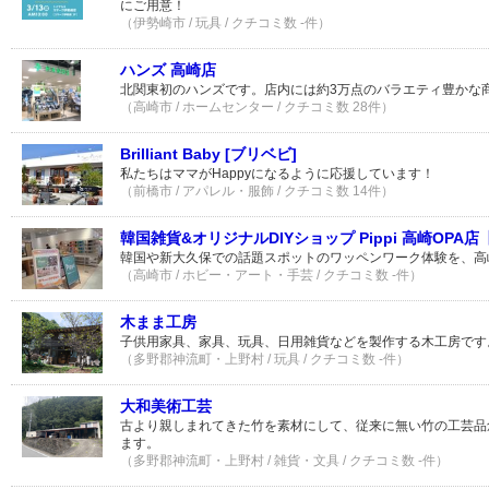
にご用意！
（伊勢崎市 / 玩具 / クチコミ数 -件）
ハンズ 高崎店
北関東初のハンズです。店内には約3万点のバラエティ豊かな
（高崎市 / ホームセンター / クチコミ数 28件）
Brilliant Baby [ブリベビ]
私たちはママがHappyになるように応援しています！
（前橋市 / アパレル・服飾 / クチコミ数 14件）
韓国雑貨&オリジナルDIYショップ Pippi 高崎OPA店
韓国や新大久保での話題スポットのワッペンワーク体験を、高
（高崎市 / ホビー・アート・手芸 / クチコミ数 -件）
木まま工房
子供用家具、家具、玩具、日用雑貨などを製作する木工房です
（多野郡神流町・上野村 / 玩具 / クチコミ数 -件）
大和美術工芸
古より親しまれてきた竹を素材にして、従来に無い竹の工芸品
ます。
（多野郡神流町・上野村 / 雑貨・文具 / クチコミ数 -件）