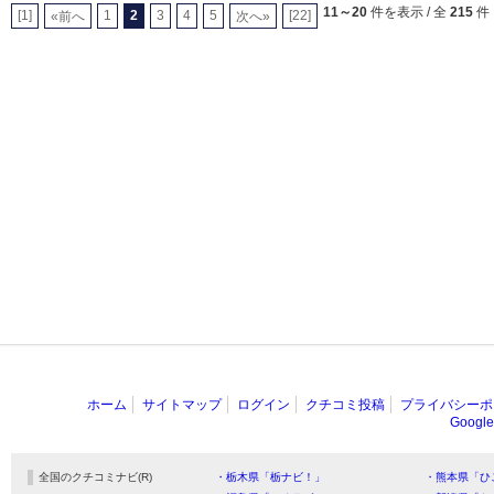
11～20
件を表示 / 全
215
件
[1]
1
2
3
4
5
[22]
«前へ
次へ»
ホーム
サイトマップ
ログイン
クチコミ投稿
プライバシーポ
Goog
全国のクチコミナビ(R)
・栃木県「栃ナビ！」
・熊本県「ひ