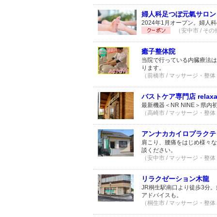
婦人科足つぼ元氣サロン
2024年1月オープン。婦
（安中市 / その
癒子整体院
当院で行っている内臓療法は
ります。
（前橋市 / マッサージ・整体 
バストケア専門店 relaxa
最新機器＜NR NINE＞
（高崎市 / マッサージ・整体 
アンナカカイロプラクテ
肩こり、腰痛をはじめ様々な
談ください。
（安中市 / マッサージ・整体 
リラクゼーション木龍
JR桐生駅南口より徒歩3分
アドバイスも。
（桐生市 / マッサージ・整体 