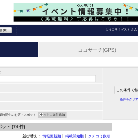
ようこそ！
ゲスト
さん
ココサーチ(GPS)
索
条件をクリ
業時間中のお店・スポット
さらに条件追加
 (74 件)
並び替え：
情報更新順
掲載開始順
クチコミ数順