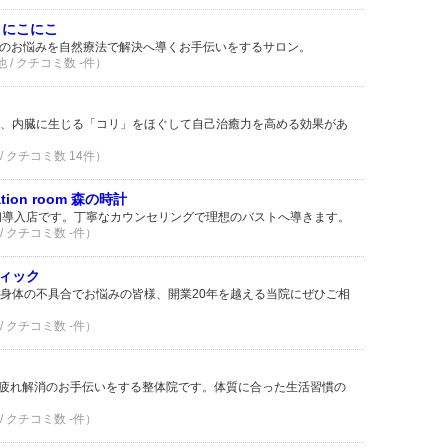
 にこにこ
人科のお悩みを自然療法で解決へ導くお手伝いをするサロン。
他 / クチコミ数 -件）
、内臓に生じる「コリ」をほぐして自己治癒力を高める効果があ
/ クチコミ数 14件）
tion room 森の時計
県内初導入店です。丁寧なカウンセリングで理想のバストへ導きます。
/ クチコミ数 -件）
ィック
身体の不具合でお悩みの皆様、開業20年を越える当院にぜひご相
/ クチコミ数 -件）
。疲れ解消のお手伝いをする整体院です。体質に合った生活習慣の
/ クチコミ数 -件）