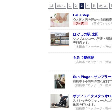
[1]
1
2
3
4
5
«前へ
次へ»
LaLaStep
心と体と美を輝かせる前橋市の
（前橋市 / マッ
ほぐしの駅 太田
シンプルなコース設定・明朗
専門店です。
（太田市 / マッサージ・整体 
もみじ整体院
（高崎市 / マッサージ・整体 
Sun Plage～サンプラ
前橋市下小出町の隠れ家的プ
（前橋市 / マッサージ・整体 
ボディメイクスタジオPR
ストレッチやマッサージなど
改善を行います。
（前橋市 / マッサージ・整体 