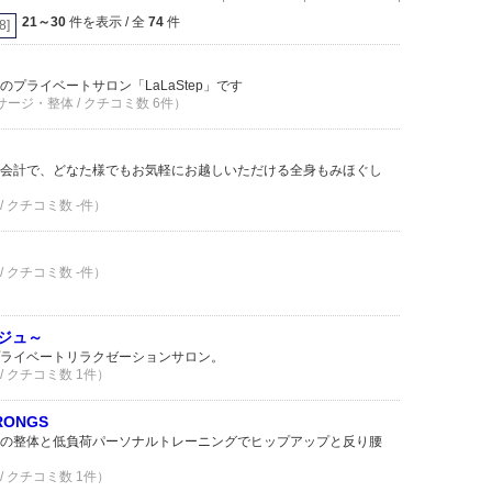
21～30
件を表示 / 全
74
件
[8]
プライベートサロン「LaLaStep」です
サージ・整体 / クチコミ数 6件）
会計で、どなた様でもお気軽にお越しいただける全身もみほぐし
/ クチコミ数 -件）
/ クチコミ数 -件）
ージュ～
ライベートリラクゼーションサロン。
/ クチコミ数 1件）
ONGS
の整体と低負荷パーソナルトレーニングでヒップアップと反り腰
/ クチコミ数 1件）