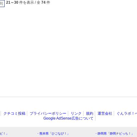
21～30
件を表示 / 全
74
件
[8]
クチコミ投稿
プライバシーポリシー
リンク
規約
運営会社
ぐんラボ！
Google AdSense広告について
ビ！」
・熊本県「ひごなび！」
・静岡県「静岡ナビっち！」