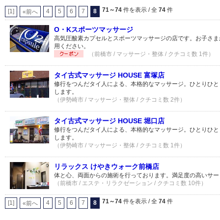
71～74
件を表示 / 全
74
件
[1]
4
5
6
7
8
«前へ
O・Kスポーツマッサージ
高気圧酸素カプセルとスポーツマッサージの店です。お子さま
用ください。
（前橋市 / マッサージ・整体 / クチコミ数 1件）
タイ古式マッサージ HOUSE 富塚店
修行をつんだタイ人による、本格的なマッサージ。ひとりひと
します。
（伊勢崎市 / マッサージ・整体 / クチコミ数 2件）
タイ古式マッサージ HOUSE 堀口店
修行をつんだタイ人による、本格的なマッサージ。ひとりひと
します。
（伊勢崎市 / マッサージ・整体 / クチコミ数 1件）
リラックス けやきウォーク前橋店
体と心、両面からの施術を行っております。満足度の高いサー
（前橋市 / エステ・リラクゼーション / クチコミ数 10件）
71～74
件を表示 / 全
74
件
[1]
4
5
6
7
8
«前へ