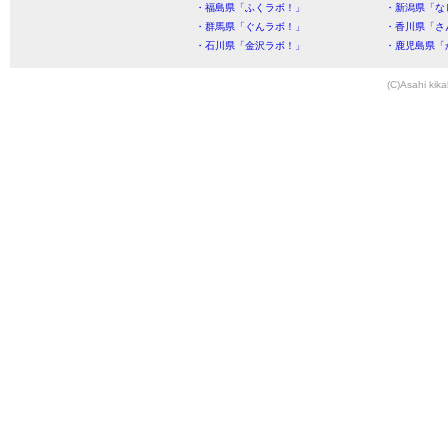
・福島県「ふくラボ！」
・新潟県「な
・群馬県「ぐんラボ！」
・香川県「さ
・石川県「金沢ラボ！」
・鹿児島県「
(C)Asahi kika