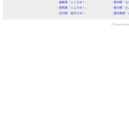
・福島県「ふくラボ！」
・新潟県「な
・群馬県「ぐんラボ！」
・香川県「さ
・石川県「金沢ラボ！」
・鹿児島県「
(C)Asahi kika