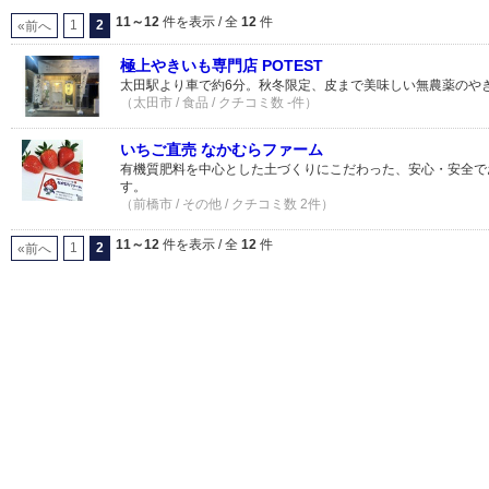
11～12
件を表示 / 全
12
件
1
2
«前へ
極上やきいも専門店 POTEST
太田駅より車で約6分。秋冬限定、皮まで美味しい無農薬のや
（太田市 / 食品 / クチコミ数 -件）
いちご直売 なかむらファーム
有機質肥料を中心とした土づくりにこだわった、安心・安全で
す。
（前橋市 / その他 / クチコミ数 2件）
11～12
件を表示 / 全
12
件
1
2
«前へ