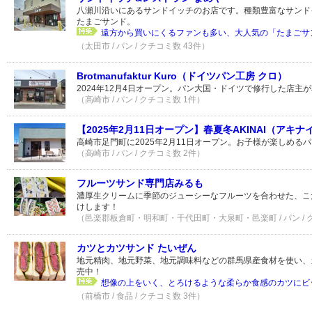
八瀬川沿いにあるサンドイッチのお店です。種類豊富なサンド
たまごサンド。
遠方から買いにくるファンも多い、大人気の「たまごサ
（太田市 / パン / クチコミ数 43件）
Brotmanufaktur Kuro（ドイツパン工房 クロ）
2024年12月4日オープン。パン大国・ドイツで修行した店主
（高崎市 / パン / クチコミ数 1件）
【2025年2月11日オープン】春夏冬AKINAI（アキ
高崎市足門町に2025年2月11日オープン。お子様が楽しめる
（高崎市 / パン / クチコミ数 2件）
フルーツサンド専門店みるも
濃厚生クリームに季節のジューシーなフルーツを合わせた、こ
けします！
（邑楽郡板倉町・明和町・千代田町・大泉町・邑楽町 / パン / 
カツとカツサンド たいぜん
地元精肉、地元野菜、地元調味料などの群馬県産食材を使い、
売中！
想像の上をいく、とろけるような柔らか食感のカツにビ
（前橋市 / 食品 / クチコミ数 3件）