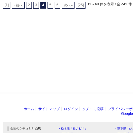
31～40
件を表示 / 全
245
件
[1]
2
3
4
5
6
[25]
«前へ
次へ»
ホーム
サイトマップ
ログイン
クチコミ投稿
プライバシーポ
Goog
全国のクチコミナビ(R)
・栃木県「栃ナビ！」
・熊本県「ひ