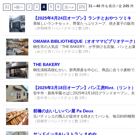
31～40
件を表示 / 全
245
件
[1]
2
3
4
5
6
[25]
«前へ
次へ»
【2025年4月24日オープン】ランチとおやつ ツミキ
美味しいランチセット、野菜たっぷりスープ、焼き菓子の販売
（伊勢崎市 / パン / クチコミ数 1件）
OMAMA BIBLIOTHEQUE（オオママビブリオテーク
桐生市の人気店「THE BAKERY」が手掛ける店舗。パンと
（みどり市 / パン / クチコミ数 2件）
THE BAKERY
桐生清桜高校むかい。群馬県産を中心に、商品に合う小麦粉で
（桐生市 / パン / クチコミ数 23件）
【2025年3月18日オープン】パン工房Rint.（リント
安中市・新島学園そばに2025年3月18日グランドオープン。
（安中市 / パン / クチコミ数 2件）
前橋のおいしいパン屋 Pa Deux
元パティシエの職人が提供する焼きたてパンを、毎日約80種
（前橋市 / パン / クチコミ数 13件）
サンドイッチ&レストラン まめや