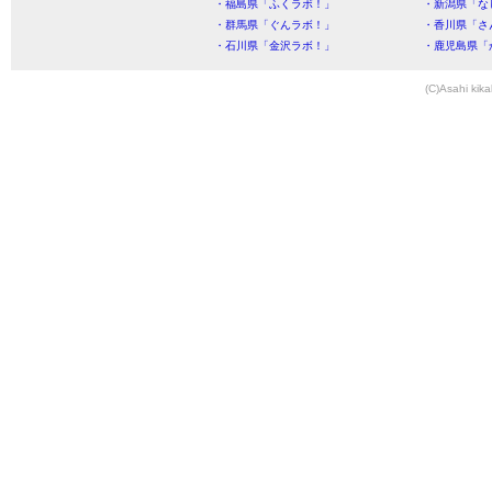
・福島県「ふくラボ！」
・新潟県「な
・群馬県「ぐんラボ！」
・香川県「さ
・石川県「金沢ラボ！」
・鹿児島県「
(C)Asahi kika