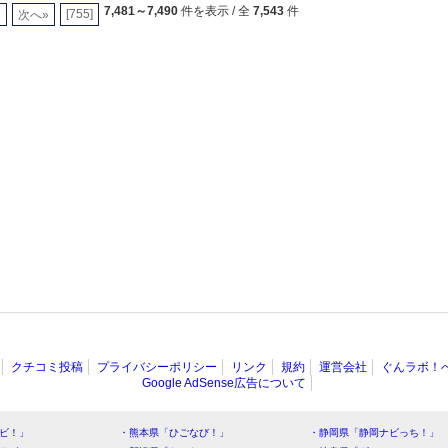
7,481～7,490
件を表示 / 全
7,543
件
1
[755]
次へ»
クチコミ投稿
プライバシーポリシー
リンク
規約
運営会社
ぐんラボ！
Google AdSense広告について
ビ！」
・熊本県「ひごなび！」
・静岡県「静岡ナビっち！」