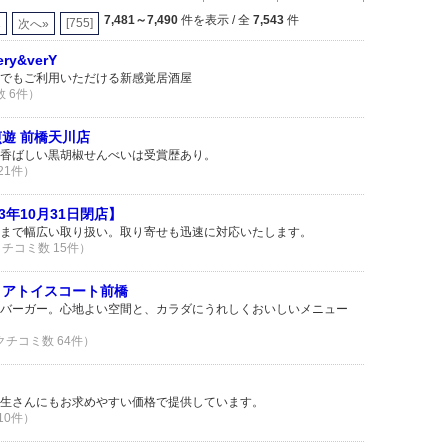
7,481～7,490
件を表示 / 全
7,543
件
1
[755]
次へ»
ery&verY
でもご利用いただける新感覚居酒屋
数 6件）
遊 前橋天川店
香ばしい黒胡椒せんべいは受賞歴あり。
 21件）
3年10月31日閉店】
まで幅広い取り扱い。取り寄せも迅速に対応いたします。
 クチコミ数 15件）
 アトイスコート前橋
バーガー。心地よい空間と、カラダにうれしくおいしいメニュー
 クチコミ数 64件）
生さんにもお求めやすい価格で提供しています。
 10件）