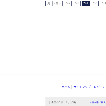
[1]
747
748
749
750
75
«前へ
ホーム
サイトマップ
ログイン
全国のクチコミナビ(R)
・栃木県「栃ナ