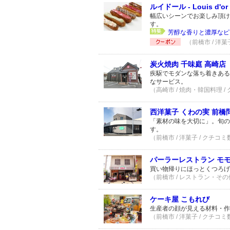
ルイドール - Louis d'or 
幅広いシーンでお楽しみ頂け
す。
芳醇な香りと濃厚なピ
（前橋市 / 洋菓
炭火焼肉 千味庭 高崎店
疾駆でモダンな落ち着きある
なサービス。
（高崎市 / 焼肉・韓国料理 /
西洋菓子 くわの実 前橋
「素材の味を大切に」。旬の
す。
（前橋市 / 洋菓子 / クチコミ
パーラーレストラン モ
買い物帰りにほっとくつろげ
（前橋市 / レストラン・その他
ケーキ屋 こもれび
生産者の顔が見える材料・作
（前橋市 / 洋菓子 / クチコミ