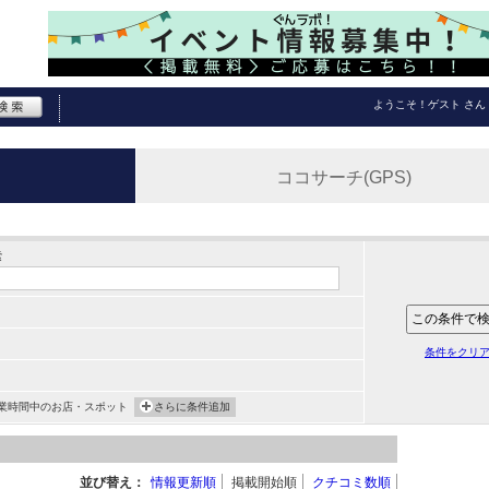
ようこそ！
ゲスト
さん
ココサーチ(GPS)
索
条件をクリ
業時間中のお店・スポット
さらに条件追加
並び替え：
情報更新順
掲載開始順
クチコミ数順