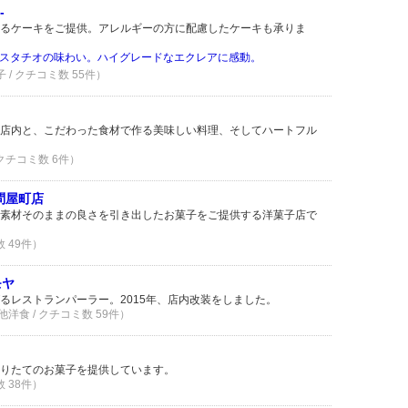
-
るケーキをご提供。アレルギーの方に配慮したケーキも承りま
スタチオの味わい。ハイグレードなエクレアに感動。
子 / クチコミ数 55件）
店内と、こだわった食材で作る美味しい料理、そしてハートフル
 クチコミ数 6件）
問屋町店
素材そのままの良さを引き出したお菓子をご提供する洋菓子店で
数 49件）
モヤ
るレストランパーラー。2015年、店内改装をしました。
洋食 / クチコミ数 59件）
りたてのお菓子を提供しています。
数 38件）