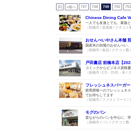
[1]
747
748
749
750
75
«前へ
Chinese Dining Cafe V
一人でも友達とでも、家族と
（前橋市 / 居酒屋 / クチコミ
おせんべいやさん本舗 煎
国産米の自慢のおせんべい。
（前橋市 / 食品 / クチコミ数
戸田書店 前橋本店【202
コミックからビジネス資格書
（前橋市 / CD・DVD・本 /
フレッシュネスバーガー
群馬県唯一のフレッシュネス
でお待ちしてます
（前橋市 / ファストフード /
モグのパン
昔ながらのパンを中心に、学
（高崎市 / パン / クチコミ数