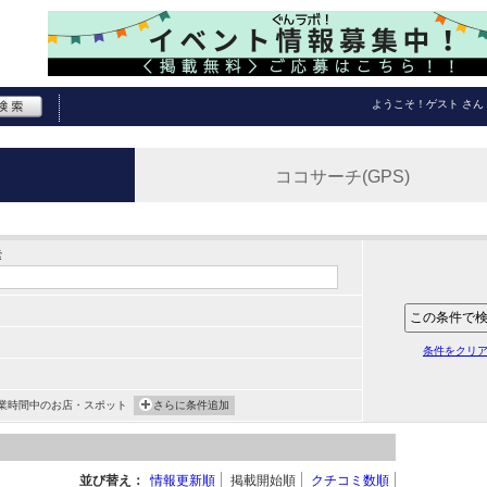
ようこそ！
ゲスト
さん
ココサーチ(GPS)
索
条件をクリ
業時間中のお店・スポット
さらに条件追加
並び替え：
情報更新順
掲載開始順
クチコミ数順