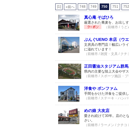
[1]
748
749
750
751
75
«前へ
真心庵 そばひろ
厳選された蕎麦を、お出しす
（前橋市 / うど
ぶんぐUENO 本店（ウ
文房具の専門店！幅広いライ
に溢れています！
（前橋市 / 雑貨・文具 / クチ
正田醤油スタジアム群馬
県内の主要な陸上大会やザス
（前橋市 / スポーツ施設・プー
洋食や ボンファム
手間をかけた洋食をご提供し
（前橋市 / ステーキ・ハンバー
めの娘 大友店
愛され続けて30年。店のと
さい。
（前橋市 / ラーメン / クチコ