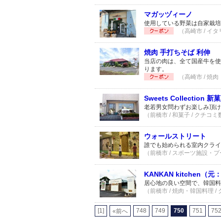
マガッヅィーノ
使用している野菜は自家栽培
（高崎市 / イタ
焼肉 手打ちそば 利伸
当店の肉は、全て国産牛を使
ります。
（高崎市 / 焼肉
Sweets Collection 新
老若男女問わずお楽しみ頂け
（前橋市 / 和菓子 / クチコミ
ウォールストリート
誰でも始められる室内クライ
（前橋市 / スポーツ施設・プー
KANKAN kitchen
居心地の良い空間で、韓国料
（前橋市 / 焼肉・韓国料理 /
[1]
748
749
750
751
75
«前へ