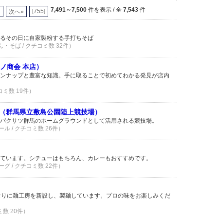
7,491～7,500
件を表示 / 全
7,543
件
2
[755]
次へ»
るその日に自家製粉する手打ちそば
ん・そば / クチコミ数 32件）
エノ商会 本店）
ンナップと豊富な知識。手に取ることで初めてわかる発見が店内
コミ数 19件）
（群馬県立敷島公園陸上競技場）
パクサツ群馬のホームグラウンドとして活用される競技場。
ル / クチコミ数 26件）
ています。シチューはもちろん、カレーもおすすめです。
グ / クチコミ数 22件）
なりに麺工房を新設し、製麺しています。プロの味をお楽しみくだ
ミ数 20件）