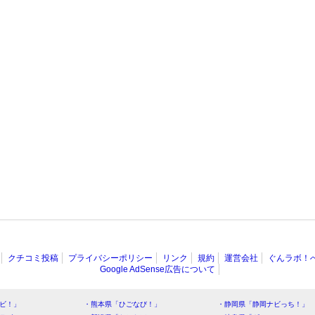
クチコミ投稿
プライバシーポリシー
リンク
規約
運営会社
ぐんラボ！
Google AdSense広告について
ビ！」
・熊本県「ひごなび！」
・静岡県「静岡ナビっち！」