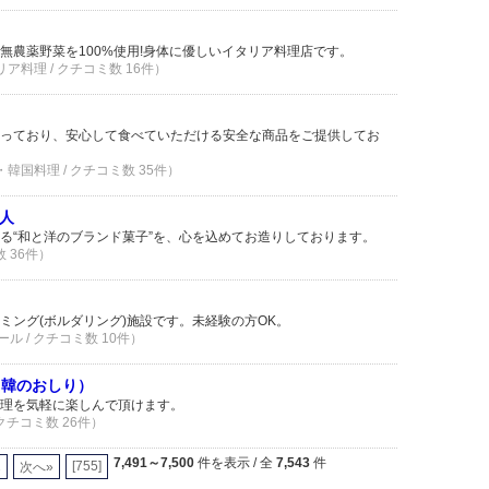
無農薬野菜を100%使用!身体に優しいイタリア料理店です。
リア料理 / クチコミ数 16件）
っており、安心して食べていただける安全な商品をご提供してお
・韓国料理 / クチコミ数 35件）
菓人
る“和と洋のブランド菓子”を、心を込めてお造りしております。
数 36件）
ミング(ボルダリング)施設です。未経験の方OK。
ル / クチコミ数 10件）
（元：韓のおしり）
理を気軽に楽しんで頂けます。
 クチコミ数 26件）
7,491～7,500
件を表示 / 全
7,543
件
2
[755]
次へ»