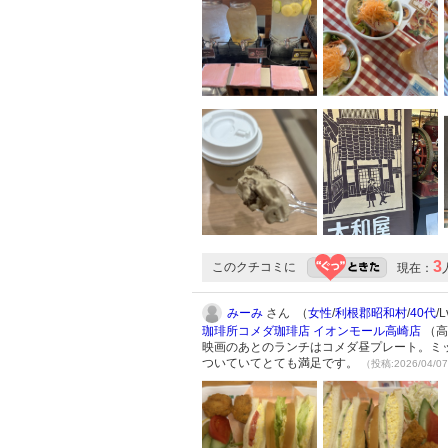
3
このクチコミに
現在：
みーみ
さん （
女性
/
利根郡昭和村
/
40代
/
珈琲所コメダ珈琲店 イオンモール高崎店
（高
映画のあとのランチはコメダ昼プレート。ミ
ついていてとても満足です。
（投稿:2026/04/0