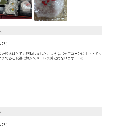
人
Lv.78）
みた映画はとても感動しました。大きなポップコーンにホットドッ
イチでみる映画は静かでストレス発散になります。
（投
人
Lv.78）