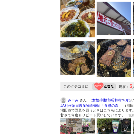
5
このクチコミに
現在：
みーみ
さん （
女性
/
利根郡昭和村
/
40代
/
JA利根沼田農産物直売所「食彩の森」
（沼田市
沼田市で野菜を買うときはこちらによります
甘さで何度もリピート買いしています。
（投稿: