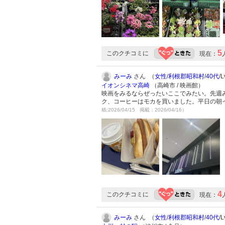
5
このクチコミに
現在：
みーみ
さん （
女性
/
利根郡昭和村
/
40代
/
イオンシネマ高崎
（高崎市 / 映画館）
映画をみるならぜったいここでみたい。先週
ク、コーヒーはモカを買いました。平日の朝
稿:2026/04/15 掲載：2026/04/16）
4
このクチコミに
現在：
みーみ
さん （
女性
/
利根郡昭和村
/
40代
/