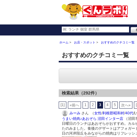
ホーム
お店・スポット
おすすめのクチコミ一覧
おすすめのクチコミ一覧
検索結果（292件）
[1]
1
2
3
4
5
«前へ
次へ»
みーみ
さん （
女性
/
利根郡昭和村
/
40代
/
うまい焼肉♪あおぞら 沼田インター店
（沼田市
日曜日のランチはあおぞらがおすすめ。カル
たのみました。食後のデザートはアフォガー
日の河岸段丘をみながらの焼肉はリフレッシ