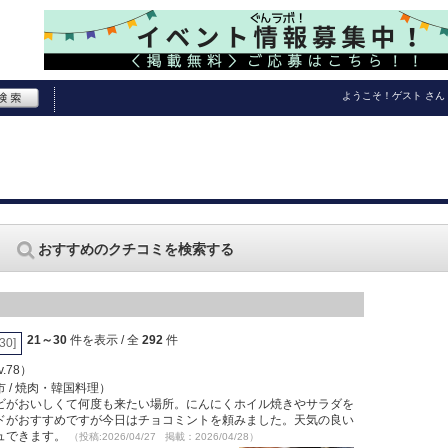
ようこそ！
ゲスト
さん
おすすめのクチコミを検索する
21～30
件を表示 / 全
292
件
[30]
Lv.78）
 / 焼肉・韓国料理）
ビがおいしくて何度も来たい場所。にんにくホイル焼きやサラダを
ドがおすすめですが今日はチョコミントを頼みました。天気の良い
ュできます。
（投稿:2026/04/27 掲載：2026/04/28）