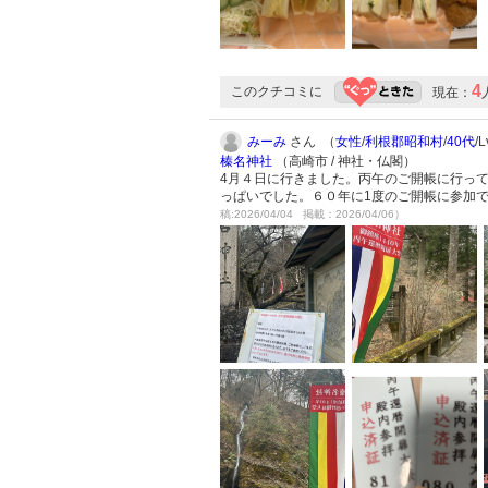
4
このクチコミに
現在：
みーみ
さん （
女性
/
利根郡昭和村
/
40代
/
榛名神社
（高崎市 / 神社・仏閣）
4月４日に行きました。丙午のご開帳に行っ
っぱいでした。６０年に1度のご開帳に参加
稿:2026/04/04 掲載：2026/04/06）