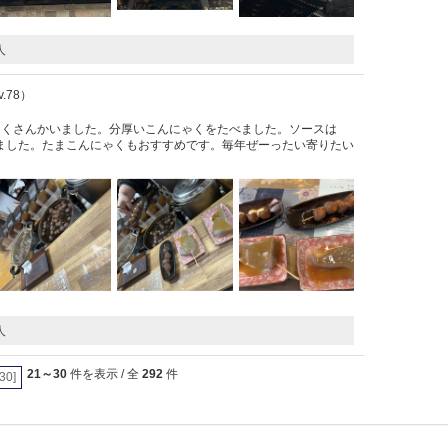
人
Lv.78）
たくさんかいました。分厚いこんにゃくをたべました。ソースは
ました。たまこんにゃくもおすすめです。毎年ぜーったい寄りたい
人
21～30
件を表示 / 全
292
件
[30]