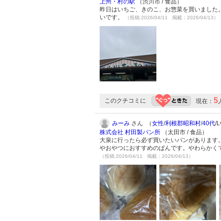
上州・村の駅
（渋川市 / 食品）
昨日はいちご、きのこ、お惣菜を買いました
いです。
（投稿:2026/04/11 掲載：2026/04/13）
5
このクチコミに
現在：
みーみ
さん （
女性
/
利根郡昭和村
/
40代
/
株式会社 村田製パン所
（太田市 / 食品）
大泉に行ったら必ず買いたいパンがあります
やおやつにおすすめのぱんです。やわらかく
（投稿:2026/04/11 掲載：2026/04/13）