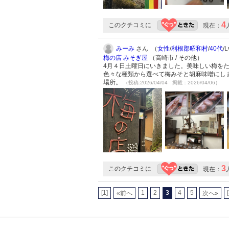
4
このクチコミに
現在：
みーみ
さん （
女性
/
利根郡昭和村
/
40代
/
梅の店 みそぎ屋
（高崎市 / その他）
4月４日土曜日にいきました。美味しい梅を
色々な種類から選べて梅みそと胡麻味噌にし
場所。
（投稿:2026/04/04 掲載：2026/04/06）
3
このクチコミに
現在：
[1]
1
2
3
4
5
«前へ
次へ»