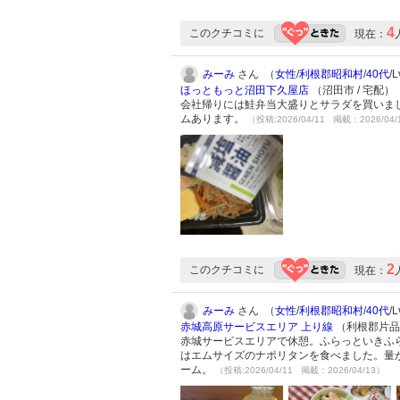
4
このクチコミに
現在：
みーみ
さん （
女性
/
利根郡昭和村
/
40代
/
ほっともっと沼田下久屋店
（沼田市 / 宅配）
会社帰りには鮭弁当大盛りとサラダを買いま
ムあります。
（投稿:2026/04/11 掲載：2026/04/
2
このクチコミに
現在：
みーみ
さん （
女性
/
利根郡昭和村
/
40代
/
赤城高原サービスエリア 上り線
（利根郡片品
赤城サービスエリアで休憩。ふらっといきふ
はエムサイズのナポリタンを食べました。量
ーム。
（投稿:2026/04/11 掲載：2026/04/13）